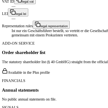
VAT ID
legal.vat
—
LEI
legal.lei
—
Representation rules
legal.representation
Ist nur ein Geschäftsführer bestellt, so vertritt er die Gesellsc
gemeinsam mit einem Prokuristen vertreten.
ADD-ON SERVICE
Order shareholder list
The statutory shareholder list (§ 40 GmbHG) straight from the officia
Available in the Plus profile
FINANCIALS
Annual statements
No public annual statements on file.
SIGNALS