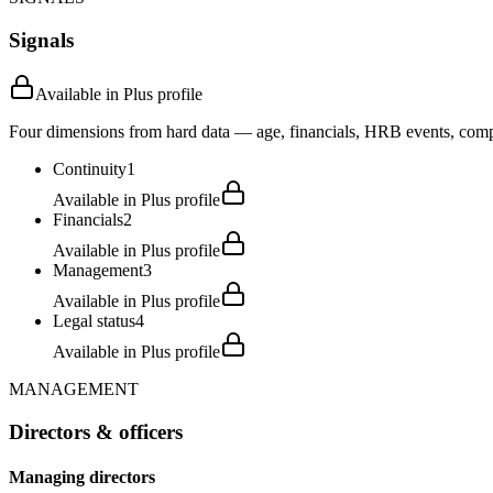
Signals
Available in Plus profile
Four dimensions from hard data — age, financials, HRB events, compli
Continuity
1
Available in Plus profile
Financials
2
Available in Plus profile
Management
3
Available in Plus profile
Legal status
4
Available in Plus profile
MANAGEMENT
Directors & officers
Managing directors