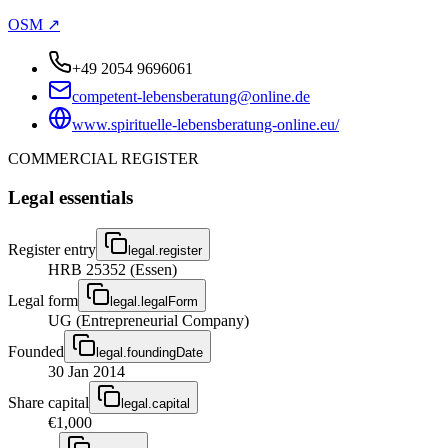
OSM ↗
+49 2054 9696061
competent-lebensberatung@online.de
www.spirituelle-lebensberatung-online.eu/
COMMERCIAL REGISTER
Legal essentials
Register entry
legal.register
HRB 25352 (Essen)
Legal form
legal.legalForm
UG (Entrepreneurial Company)
Founded
legal.foundingDate
30 Jan 2014
Share capital
legal.capital
€1,000