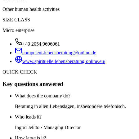
Other human health activities
SIZE CLASS
Micro enterprise
+49 2054 9696061
competent-lebensberatung@online.de
www.spirituelle-lebensberatung-online.eu/
QUICK CHECK
Key questions answered
What does the company do?
Beratung in allen Lebenslagen, insbesondere telefonisch.
Who leads it?
Ingrid Jelitto · Managing Director
How large is it?