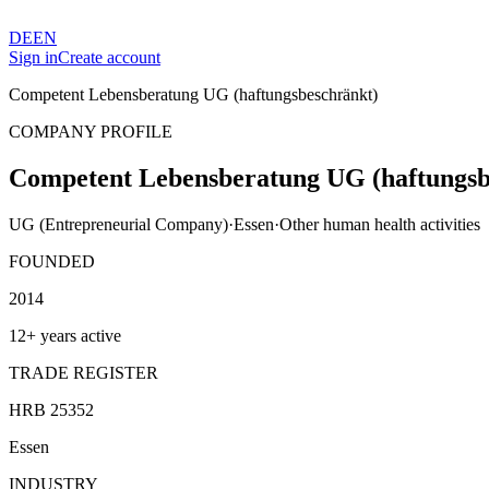
DE
EN
Sign in
Create account
Competent Lebensberatung UG (haftungsbeschränkt)
COMPANY PROFILE
Competent Lebensberatung UG (haftungsb
UG (Entrepreneurial Company)
·
Essen
·
Other human health activities
FOUNDED
2014
12+ years active
TRADE REGISTER
HRB 25352
Essen
INDUSTRY