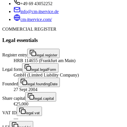
+49 69 43052252
info@cm-itservice.de
cm-itservice.com/
COMMERCIAL REGISTER
Legal essentials
Register entry
legal.register
HRB 114655 (Frankfurt am Main)
Legal form
legal.legalForm
GmbH (Limited Liability Company)
Founded
legal.foundingDate
27 Sept 2004
Share capital
legal.capital
€25,000
VAT ID
legal.vat
—