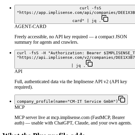
curl -fsS
"https://app.implisense.com/api/companies/DEE1X3B
card" | jq .
AGENT-CARD
Freely accessible, no API key required — a compact JSON
summary for agents and crawlers.
curl -fsS -H "Authorization: Bearer $IMPLISENSE_T
"https://api.implisense.com/v2/companies/DEE1X3B7
| jq .
API
Full, authenticated data via the Implisense API v2 (API key
required).
company_profile(name="CM-IT Service GmbH")
MCP
MCP server live at mcp.implisense.com (FastMCP, Bearer
auth) — usable with ChatGPT, Claude, and your own agents.