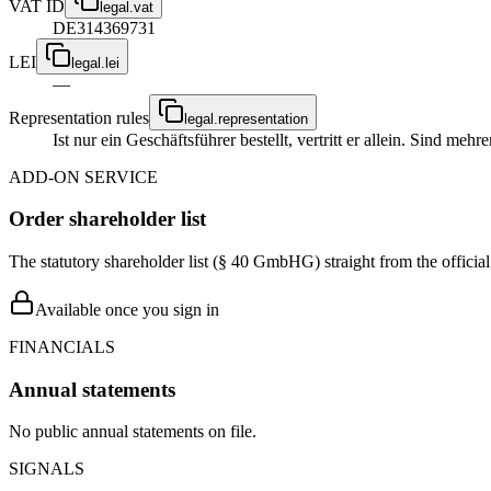
VAT ID
legal.vat
DE314369731
LEI
legal.lei
—
Representation rules
legal.representation
Ist nur ein Geschäftsführer bestellt, vertritt er allein. Sind me
ADD-ON SERVICE
Order shareholder list
The statutory shareholder list (§ 40 GmbHG) straight from the officia
Available once you sign in
FINANCIALS
Annual statements
No public annual statements on file.
SIGNALS