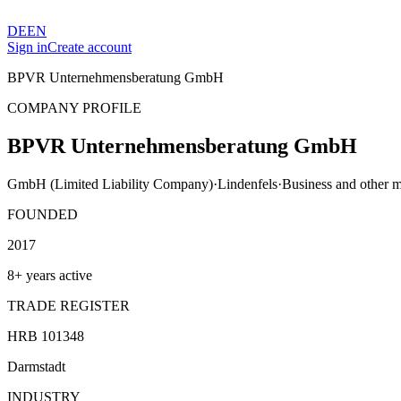
DE
EN
Sign in
Create account
BPVR Unternehmensberatung GmbH
COMPANY PROFILE
BPVR Unternehmensberatung GmbH
GmbH (Limited Liability Company)
·
Lindenfels
·
Business and other m
FOUNDED
2017
8+ years active
TRADE REGISTER
HRB 101348
Darmstadt
INDUSTRY