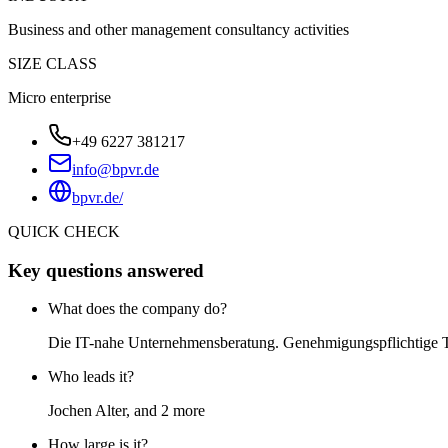
Business and other management consultancy activities
SIZE CLASS
Micro enterprise
+49 6227 381217
info@bpvr.de
bpvr.de/
QUICK CHECK
Key questions answered
What does the company do?
Die IT-nahe Unternehmensberatung. Genehmigungspflichtige T
Who leads it?
Jochen Alter, and 2 more
How large is it?