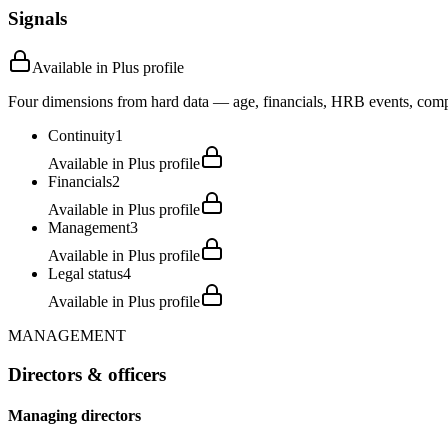
Signals
Available in Plus profile
Four dimensions from hard data — age, financials, HRB events, compli
Continuity
1
Available in Plus profile
Financials
2
Available in Plus profile
Management
3
Available in Plus profile
Legal status
4
Available in Plus profile
MANAGEMENT
Directors & officers
Managing directors