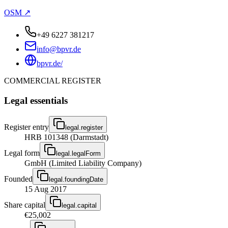
OSM ↗
+49 6227 381217
info@bpvr.de
bpvr.de/
COMMERCIAL REGISTER
Legal essentials
Register entry
legal.register
HRB 101348 (Darmstadt)
Legal form
legal.legalForm
GmbH (Limited Liability Company)
Founded
legal.foundingDate
15 Aug 2017
Share capital
legal.capital
€25,002