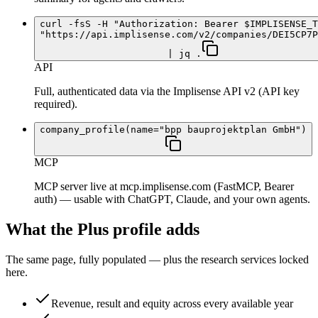
curl -fsS -H "Authorization: Bearer $IMPLISENSE_T
"https://api.implisense.com/v2/companies/DEI5CP7P
| jq .
API
Full, authenticated data via the Implisense API v2 (API key
required).
company_profile(name="bpp bauprojektplan GmbH")
MCP
MCP server live at mcp.implisense.com (FastMCP, Bearer
auth) — usable with ChatGPT, Claude, and your own agents.
What the Plus profile adds
The same page, fully populated — plus the research services locked
here.
Revenue, result and equity across every available year