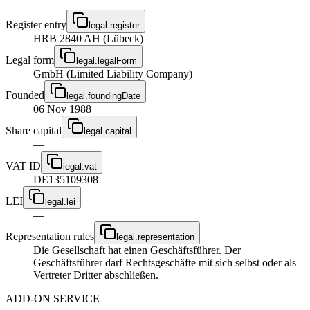
Register entry
legal.register
HRB 2840 AH (Lübeck)
Legal form
legal.legalForm
GmbH (Limited Liability Company)
Founded
legal.foundingDate
06 Nov 1988
Share capital
legal.capital
—
VAT ID
legal.vat
DE135109308
LEI
legal.lei
—
Representation rules
legal.representation
Die Gesellschaft hat einen Geschäftsführer. Der
Geschäftsführer darf Rechtsgeschäfte mit sich selbst oder als
Vertreter Dritter abschließen.
ADD-ON SERVICE