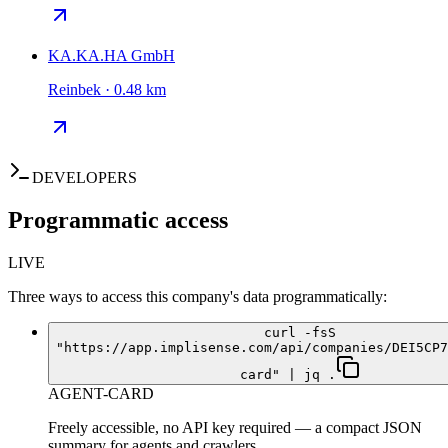
KA.KA.HA GmbH
Reinbek · 0.48 km
DEVELOPERS
Programmatic access
LIVE
Three ways to access this company's data programmatically:
curl -fsS
"https://app.implisense.com/api/companies/DEI5CP7
card" | jq .
AGENT-CARD
Freely accessible, no API key required — a compact JSON
summary for agents and crawlers.