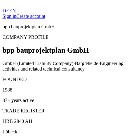
DE
EN
Sign in
Create account
bpp bauprojektplan GmbH
COMPANY PROFILE
bpp bauprojektplan GmbH
GmbH (Limited Liability Company)
·
Bargteheide
·
Engineering
activities and related technical consultancy
FOUNDED
1988
37+ years active
TRADE REGISTER
HRB 2840 AH
Lübeck