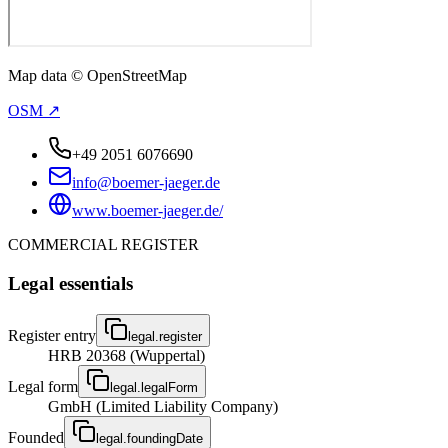
Map data © OpenStreetMap
OSM ↗
+49 2051 6076690
info@boemer-jaeger.de
www.boemer-jaeger.de/
COMMERCIAL REGISTER
Legal essentials
Register entry
legal.register
HRB 20368 (Wuppertal)
Legal form
legal.legalForm
GmbH (Limited Liability Company)
Founded
legal.foundingDate