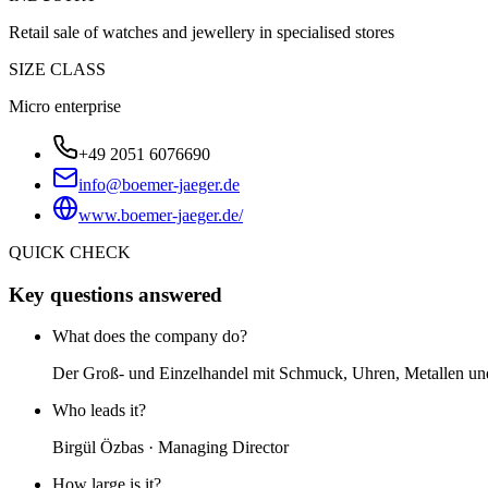
Retail sale of watches and jewellery in specialised stores
SIZE CLASS
Micro enterprise
+49 2051 6076690
info@boemer-jaeger.de
www.boemer-jaeger.de/
QUICK CHECK
Key questions answered
What does the company do?
Der Groß- und Einzelhandel mit Schmuck, Uhren, Metallen und 
Who leads it?
Birgül Özbas · Managing Director
How large is it?