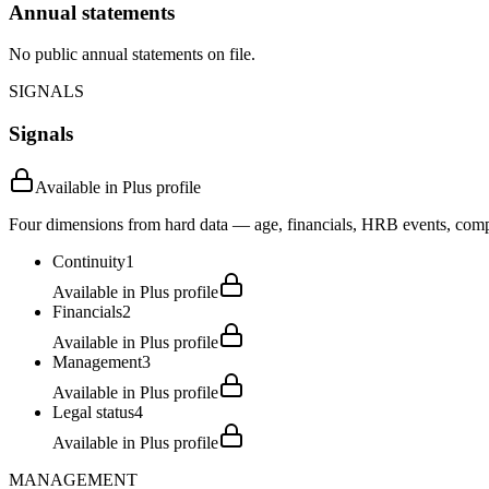
Annual statements
No public annual statements on file.
SIGNALS
Signals
Available in Plus profile
Four dimensions from hard data — age, financials, HRB events, compli
Continuity
1
Available in Plus profile
Financials
2
Available in Plus profile
Management
3
Available in Plus profile
Legal status
4
Available in Plus profile
MANAGEMENT