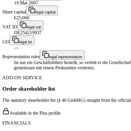
19 Mar 2007
Share capital
legal.capital
€25,000
VAT ID
legal.vat
DE254219937
LEI
legal.lei
—
Representation rules
legal.representation
Ist nur ein Geschäftsführer bestellt, so vertritt er die Gesellsc
gemeinsam mit einem Prokuristen vertreten.
ADD-ON SERVICE
Order shareholder list
The statutory shareholder list (§ 40 GmbHG) straight from the officia
Available in the Plus profile
FINANCIALS