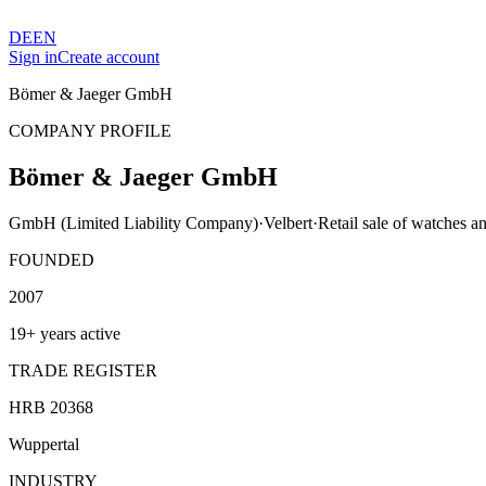
DE
EN
Sign in
Create account
Bömer & Jaeger GmbH
COMPANY PROFILE
Bömer & Jaeger GmbH
GmbH (Limited Liability Company)
·
Velbert
·
Retail sale of watches an
FOUNDED
2007
19+ years active
TRADE REGISTER
HRB 20368
Wuppertal
INDUSTRY