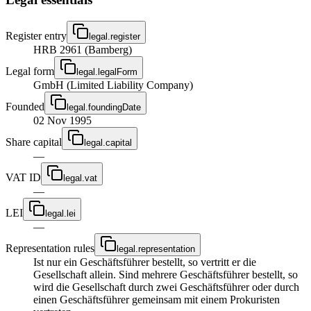
Register entry
legal.register
HRB 2961 (Bamberg)
Legal form
legal.legalForm
GmbH (Limited Liability Company)
Founded
legal.foundingDate
02 Nov 1995
Share capital
legal.capital
—
VAT ID
legal.vat
—
LEI
legal.lei
—
Representation rules
legal.representation
Ist nur ein Geschäftsführer bestellt, so vertritt er die
Gesellschaft allein. Sind mehrere Geschäftsführer bestellt, so
wird die Gesellschaft durch zwei Geschäftsführer oder durch
einen Geschäftsführer gemeinsam mit einem Prokuristen