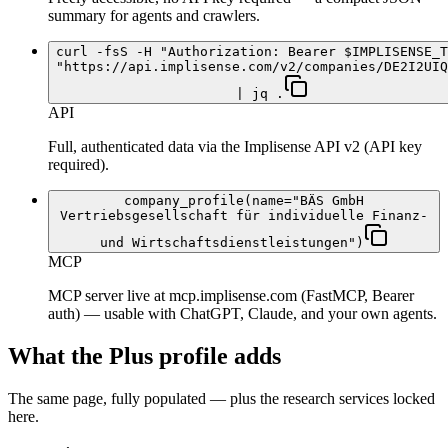
summary for agents and crawlers.
curl -fsS -H "Authorization: Bearer $IMPLISENSE_T
"https://api.implisense.com/v2/companies/DE2I2UIQ
| jq .
API
Full, authenticated data via the Implisense API v2 (API key
required).
company_profile(name="BÄS GmbH
Vertriebsgesellschaft für individuelle Finanz-
und Wirtschaftsdienstleistungen")
MCP
MCP server live at mcp.implisense.com (FastMCP, Bearer
auth) — usable with ChatGPT, Claude, and your own agents.
What the Plus profile adds
The same page, fully populated — plus the research services locked
here.