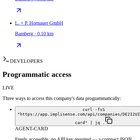
L. + P. Hornauer GmbH
Bamberg · 0.10 km
DEVELOPERS
Programmatic access
LIVE
Three ways to access this company's data programmatically:
curl -fsS
"https://app.implisense.com/api/companies/DE2I2UI
card" | jq .
AGENT-CARD
Freely accessible, no API key required — a compact JSON