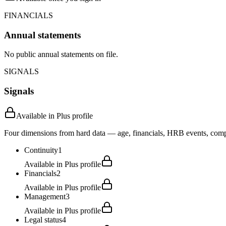
FINANCIALS
Annual statements
No public annual statements on file.
SIGNALS
Signals
Available in Plus profile
Four dimensions from hard data — age, financials, HRB events, compli
Continuity
1
Available in Plus profile
Financials
2
Available in Plus profile
Management
3
Available in Plus profile
Legal status
4