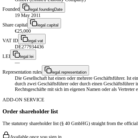
Founded
legal.foundingDate
19 May 2011
Share capital
legal.capital
€25,000
VAT ID
legal.vat
DE277934436
LEI
legal.lei
—
Representation rules
legal.representation
Die Gesellschaft hat einen oder mehrere Geschäftsführer. Ist ein 
durch zwei Geschäftsführer oder durch einen Geschäftsführer i
Rechtsgeschäfte mit sich im eigenen Namen oder als Vertreter e
ADD-ON SERVICE
Order shareholder list
The statutory shareholder list (§ 40 GmbHG) straight from the officia
Available once you sign in