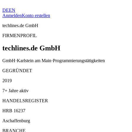
DE
EN
Anmelden
Konto erstellen
techlines.de GmbH
FIRMENPROFIL
techlines.de GmbH
GmbH
·
Karlstein am Main
·
Programmierungstätigkeiten
GEGRÜNDET
2019
7+ Jahre aktiv
HANDELSREGISTER
HRB 16237
Aschaffenburg
BRANCHE