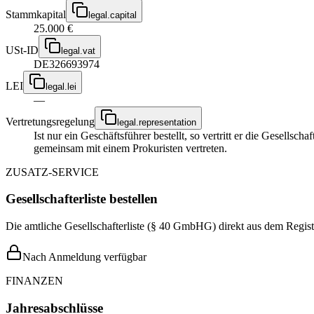
Stammkapital
legal.capital
25.000 €
USt-ID
legal.vat
DE326693974
LEI
legal.lei
—
Vertretungsregelung
legal.representation
Ist nur ein Geschäftsführer bestellt, so vertritt er die Gesellsc
gemeinsam mit einem Prokuristen vertreten.
ZUSATZ-SERVICE
Gesellschafterliste bestellen
Die amtliche Gesellschafterliste (§ 40 GmbHG) direkt aus dem Regist
Nach Anmeldung verfügbar
FINANZEN
Jahresabschlüsse