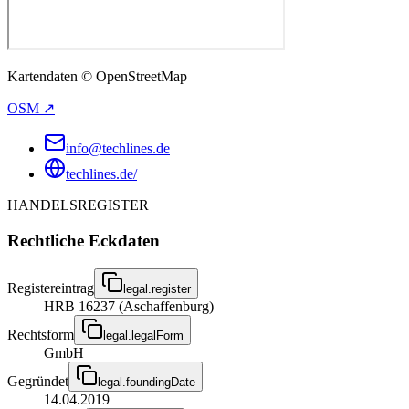
Kartendaten © OpenStreetMap
OSM ↗
info@techlines.de
techlines.de/
HANDELSREGISTER
Rechtliche Eckdaten
Registereintrag
legal.register
HRB 16237 (Aschaffenburg)
Rechtsform
legal.legalForm
GmbH
Gegründet
legal.foundingDate
14.04.2019