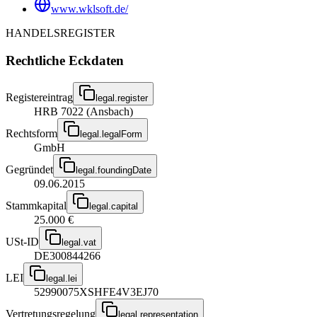
www.wklsoft.de/
HANDELSREGISTER
Rechtliche Eckdaten
Registereintrag
legal.register
HRB 7022 (Ansbach)
Rechtsform
legal.legalForm
GmbH
Gegründet
legal.foundingDate
09.06.2015
Stammkapital
legal.capital
25.000 €
USt-ID
legal.vat
DE300844266
LEI
legal.lei
52990075XSHFE4V3EJ70
Vertretungsregelung
legal.representation