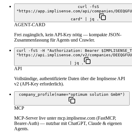
curl -fsS
"https://app.implisense.com/api/companies/DEEQGFU
card" | jq .
AGENT-CARD
Frei zugänglich, kein API-Key nötig — kompakte JSON-
Zusammenfassung für Agents und Crawler.
curl -fsS -H "Authorization: Bearer $IMPLISENSE_T
"https://api.implisense.com/v2/companies/DEEQGFUU
| jq .
API
Vollständige, authentifizierte Daten über die Implisense API
v2 (API-Key erforderlich).
company_profile(name="optimum solution GmbH")
MCP
MCP-Server live unter mcp.implisense.com (FastMCP,
Bearer-Auth) — nutzbar mit ChatGPT, Claude & eigenen
Agents.