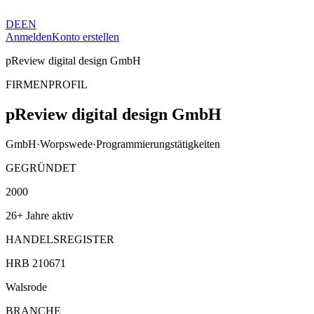
DE
EN
Anmelden
Konto erstellen
pReview digital design GmbH
FIRMENPROFIL
pReview digital design GmbH
GmbH
·
Worpswede
·
Programmierungstätigkeiten
GEGRÜNDET
2000
26+ Jahre aktiv
HANDELSREGISTER
HRB 210671
Walsrode
BRANCHE