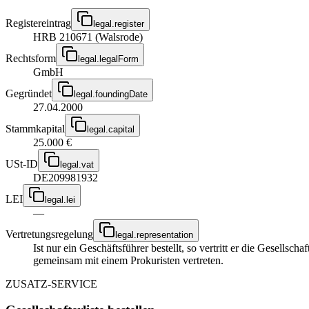
Registereintrag
legal.register
HRB 210671 (Walsrode)
Rechtsform
legal.legalForm
GmbH
Gegründet
legal.foundingDate
27.04.2000
Stammkapital
legal.capital
25.000 €
USt-ID
legal.vat
DE209981932
LEI
legal.lei
—
Vertretungsregelung
legal.representation
Ist nur ein Geschäftsführer bestellt, so vertritt er die Gesellsc
gemeinsam mit einem Prokuristen vertreten.
ZUSATZ-SERVICE