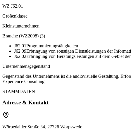
WZ J62.01
Größenklasse
Kleinstunternehmen
Branche (WZ2008)
(
3
)
J62.01
Programmierungstätigkeiten
J62.09
Erbringung von sonstigen Dienstleistungen der Informat
J62.02
Erbringung von Beratungsleistungen auf dem Gebiet der
Unternehmensgegenstand
Gegenstand des Unternehmens ist die audiovisuelle Gestaltung, Erfo
Experience Consulting.
STAMMDATEN
Adresse & Kontakt
Wörpedahler Straße 34, 27726 Worpswede