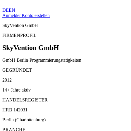
DE
EN
Anmelden
Konto erstellen
SkyVention GmbH
FIRMENPROFIL
SkyVention GmbH
GmbH
·
Berlin
·
Programmierungstätigkeiten
GEGRÜNDET
2012
14+ Jahre aktiv
HANDELSREGISTER
HRB 142031
Berlin (Charlottenburg)
BRANCHE