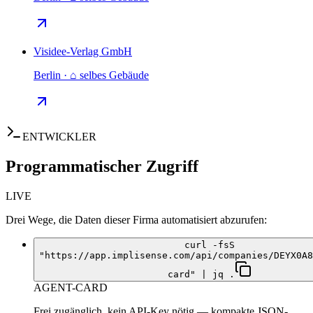
Visidee-Verlag GmbH
Berlin · ⌂ selbes Gebäude
ENTWICKLER
Programmatischer Zugriff
LIVE
Drei Wege, die Daten dieser Firma automatisiert abzurufen:
curl -fsS
"https://app.implisense.com/api/companies/DEYX0A8
card" | jq .
AGENT-CARD
Frei zugänglich, kein API-Key nötig — kompakte JSON-