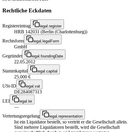
Rechtliche Eckdaten
Registereintrag
legal.register
HRB 142031 (Berlin (Charlottenburg))
Rechtsform
legal.legalForm
GmbH
Gegründet
legal.foundingDate
22.05.2012
Stammkapital
legal.capital
25.000 €
USt-ID
legal.vat
DE284087313
LEI
legal.lei
—
Vertretungsregelung
legal.representation
Ist ein Liquidator bestellt, so vertritt er die Gesellschaft allein.
Sind mehrere Liquidatoren bestellt, wird die Gesellschaft