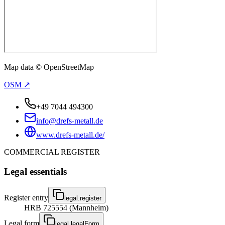
Map data © OpenStreetMap
OSM ↗
+49 7044 494300
info@drefs-metall.de
www.drefs-metall.de/
COMMERCIAL REGISTER
Legal essentials
Register entry
legal.register
HRB 725554 (Mannheim)
Legal form
legal.legalForm