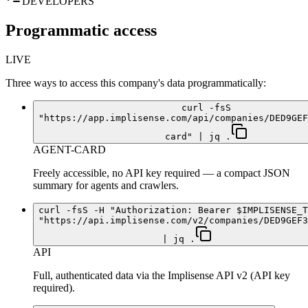
DEVELOPERS
Programmatic access
LIVE
Three ways to access this company's data programmatically:
curl -fsS
"https://app.implisense.com/api/companies/DED9GEF
card" | jq .
AGENT-CARD
Freely accessible, no API key required — a compact JSON
summary for agents and crawlers.
curl -fsS -H "Authorization: Bearer $IMPLISENSE_T
"https://api.implisense.com/v2/companies/DED9GEF3
| jq .
API
Full, authenticated data via the Implisense API v2 (API key
required).