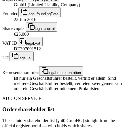
GmbH (Limited Liability Company)
Founded
legal.foundingDate
22 Jun 2016
Share capital
legal.capital
€25,000
VAT ID
legal.vat
DE307091512
LEI
legal.lei
—
Representation rules
legal.representation
Ist nur ein Geschäftsführer bestellt, vertritt er allein. Sind
mehrere Geschäftsführer bestellt, vertreten zwei gemeinsam
oder ein Geschäftsführer mit einem Prokuristen.
ADD-ON SERVICE
Order shareholder list
The statutory shareholder list (§ 40 GmbHG) straight from the
official register portal — who holds which shares.