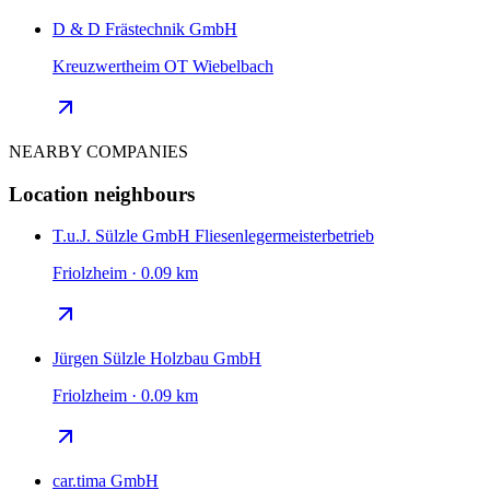
D & D Frästechnik GmbH
Kreuzwertheim OT Wiebelbach
NEARBY COMPANIES
Location neighbours
T.u.J. Sülzle GmbH Fliesenlegermeisterbetrieb
Friolzheim · 0.09 km
Jürgen Sülzle Holzbau GmbH
Friolzheim · 0.09 km
car.tima GmbH