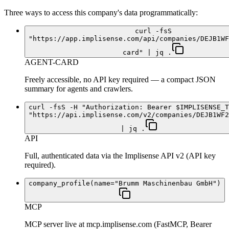
Three ways to access this company's data programmatically:
curl -fsS
"https://app.implisense.com/api/companies/DEJB1WF
card" | jq .
AGENT-CARD
Freely accessible, no API key required — a compact JSON
summary for agents and crawlers.
curl -fsS -H "Authorization: Bearer $IMPLISENSE_T
"https://api.implisense.com/v2/companies/DEJB1WF2
| jq .
API
Full, authenticated data via the Implisense API v2 (API key
required).
company_profile(name="Brumm Maschinenbau GmbH")
MCP
MCP server live at mcp.implisense.com (FastMCP, Bearer