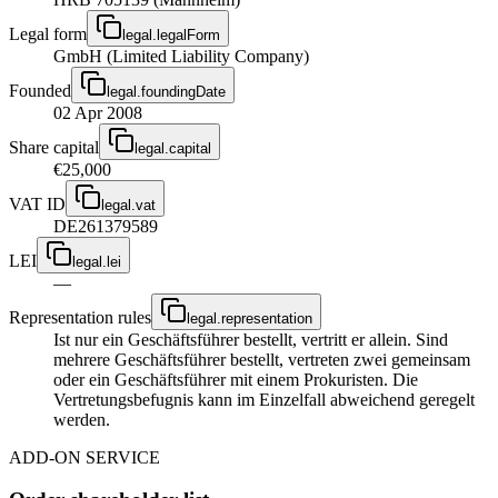
Legal form
legal.legalForm
GmbH (Limited Liability Company)
Founded
legal.foundingDate
02 Apr 2008
Share capital
legal.capital
€25,000
VAT ID
legal.vat
DE261379589
LEI
legal.lei
—
Representation rules
legal.representation
Ist nur ein Geschäftsführer bestellt, vertritt er allein. Sind
mehrere Geschäftsführer bestellt, vertreten zwei gemeinsam
oder ein Geschäftsführer mit einem Prokuristen. Die
Vertretungsbefugnis kann im Einzelfall abweichend geregelt
werden.
ADD-ON SERVICE