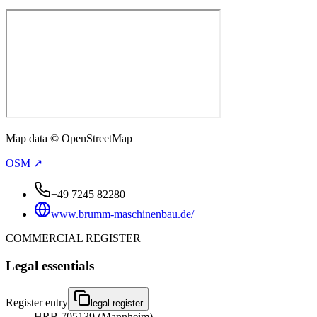
Map data © OpenStreetMap
OSM ↗
+49 7245 82280
www.brumm-maschinenbau.de/
COMMERCIAL REGISTER
Legal essentials
Register entry
legal.register
HRB 705139 (Mannheim)