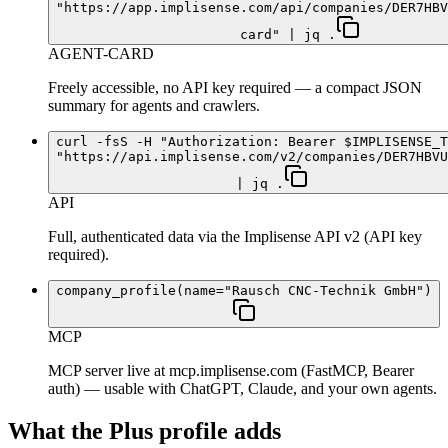
"https://app.implisense.com/api/companies/DER7HBV
card" | jq .
AGENT-CARD
Freely accessible, no API key required — a compact JSON
summary for agents and crawlers.
curl -fsS -H "Authorization: Bearer $IMPLISENSE_T
"https://api.implisense.com/v2/companies/DER7HBVU
| jq .
API
Full, authenticated data via the Implisense API v2 (API key
required).
company_profile(name="Rausch CNC-Technik GmbH")
MCP
MCP server live at mcp.implisense.com (FastMCP, Bearer
auth) — usable with ChatGPT, Claude, and your own agents.
What the Plus profile adds