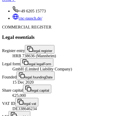
+49 6205 15773
cnc-rausch.de/
COMMERCIAL REGISTER
Legal essentials
Register entry
legal.register
HRB 738636 (Mannheim)
Legal form
legal.legalForm
GmbH (Limited Liability Company)
Founded
legal.foundingDate
15 Dec 2020
Share capital
legal.capital
€25,000
VAT ID
legal.vat
DE338646234