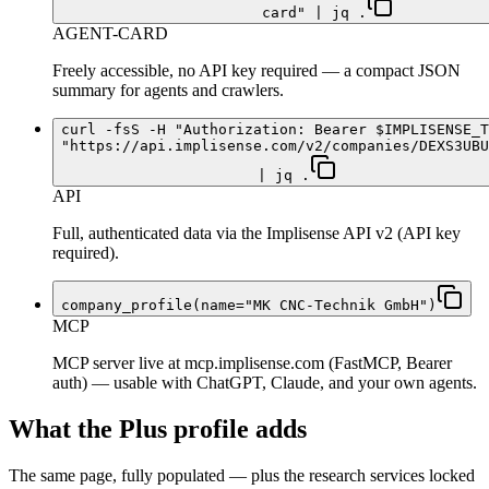
card" | jq .
AGENT-CARD
Freely accessible, no API key required — a compact JSON
summary for agents and crawlers.
curl -fsS -H "Authorization: Bearer $IMPLISENSE_T
"https://api.implisense.com/v2/companies/DEXS3UBU
| jq .
API
Full, authenticated data via the Implisense API v2 (API key
required).
company_profile(name="MK CNC-Technik GmbH")
MCP
MCP server live at mcp.implisense.com (FastMCP, Bearer
auth) — usable with ChatGPT, Claude, and your own agents.
What the Plus profile adds
The same page, fully populated — plus the research services locked