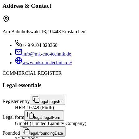
Address & Contact
Am Bahnhofswald 13, 91448 Emskirchen
+49 9104 828360
info@mk-cnc-technik.de
www.mk-cnc-technik.de/
COMMERCIAL REGISTER
Legal essentials
Register entry
legal.register
HRB 10748 (Fürth)
Legal form
legal.legalForm
GmbH (Limited Liability Company)
Founded
legal.foundingDate