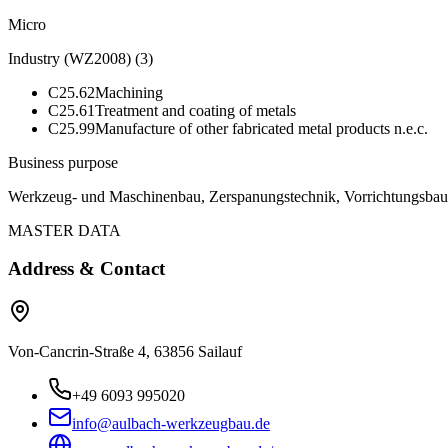
Micro
Industry (WZ2008)
(
3
)
C25.62
Machining
C25.61
Treatment and coating of metals
C25.99
Manufacture of other fabricated metal products n.e.c.
Business purpose
Werkzeug- und Maschinenbau, Zerspanungstechnik, Vorrichtungsbau
MASTER DATA
Address & Contact
Von-Cancrin-Straße 4, 63856 Sailauf
+49 6093 995020
info@aulbach-werkzeugbau.de