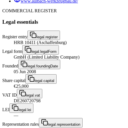
www.aulbach-werkzeugbau.de/
COMMERCIAL REGISTER
Legal essentials
Register entry
legal.register
HRB 10411 (Aschaffenburg)
Legal form
legal.legalForm
GmbH (Limited Liability Company)
Founded
legal.foundingDate
05 Jun 2008
Share capital
legal.capital
€25,000
VAT ID
legal.vat
DE260720798
LEI
legal.lei
—
Representation rules
legal.representation