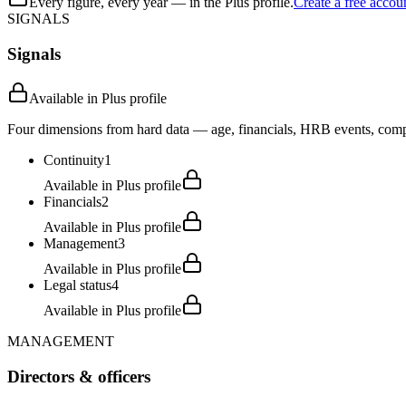
Every figure, every year — in the Plus profile.
Create a free accou
SIGNALS
Signals
Available in Plus profile
Four dimensions from hard data — age, financials, HRB events, compli
Continuity
1
Available in Plus profile
Financials
2
Available in Plus profile
Management
3
Available in Plus profile
Legal status
4
Available in Plus profile
MANAGEMENT
Directors & officers