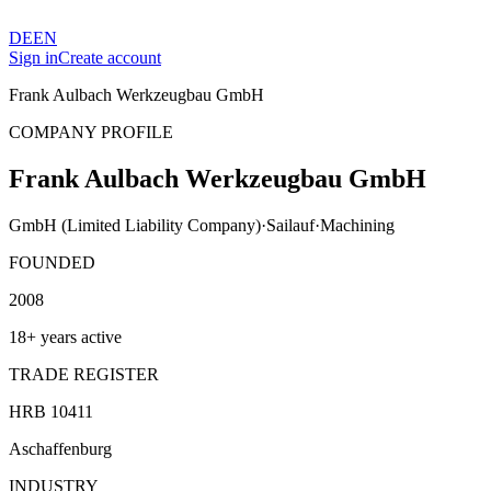
DE
EN
Sign in
Create account
Frank Aulbach Werkzeugbau GmbH
COMPANY PROFILE
Frank Aulbach Werkzeugbau GmbH
GmbH (Limited Liability Company)
·
Sailauf
·
Machining
FOUNDED
2008
18+ years active
TRADE REGISTER
HRB 10411
Aschaffenburg
INDUSTRY