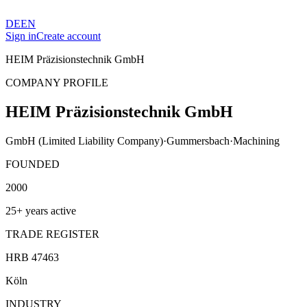
DE
EN
Sign in
Create account
HEIM Präzisionstechnik GmbH
COMPANY PROFILE
HEIM Präzisionstechnik GmbH
GmbH (Limited Liability Company)
·
Gummersbach
·
Machining
FOUNDED
2000
25+ years active
TRADE REGISTER
HRB 47463
Köln
INDUSTRY