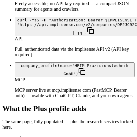
Freely accessible, no API key required — a compact JSON
summary for agents and crawlers.
curl -fsS -H "Authorization: Bearer $IMPLISENSE_T
"https://api.implisense.com/v2/companies/DE2JC92C
| jq .
API
Full, authenticated data via the Implisense API v2 (API key
required).
company_profile(name="HEIM Präzisionstechnik
GmbH")
MCP
MCP server live at mcp.implisense.com (FastMCP, Bearer
auth) — usable with ChatGPT, Claude, and your own agents.
What the Plus profile adds
The same page, fully populated — plus the research services locked
here.