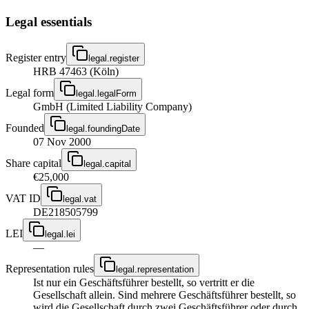
Legal essentials
Register entry
legal.register
HRB 47463 (Köln)
Legal form
legal.legalForm
GmbH (Limited Liability Company)
Founded
legal.foundingDate
07 Nov 2000
Share capital
legal.capital
€25,000
VAT ID
legal.vat
DE218505799
LEI
legal.lei
—
Representation rules
legal.representation
Ist nur ein Geschäftsführer bestellt, so vertritt er die
Gesellschaft allein. Sind mehrere Geschäftsführer bestellt, so
wird die Gesellschaft durch zwei Geschäftsführer oder durch