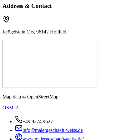
Address & Contact
Krögelstein 116, 96142 Hollfeld
Map data © OpenStreetMap
OSM ↗
+49 9274 9627
info@malergeschaeft-weiss.de
www.malergeschaeft-weiss.de/