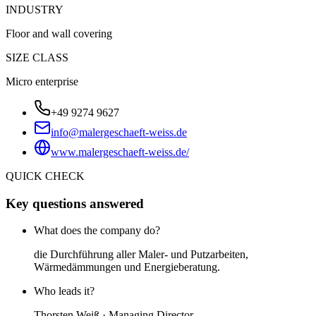
INDUSTRY
Floor and wall covering
SIZE CLASS
Micro enterprise
+49 9274 9627
info@malergeschaeft-weiss.de
www.malergeschaeft-weiss.de/
QUICK CHECK
Key questions answered
What does the company do?
die Durchführung aller Maler- und Putzarbeiten,
Wärmedämmungen und Energieberatung.
Who leads it?
Thorsten Weiß · Managing Director