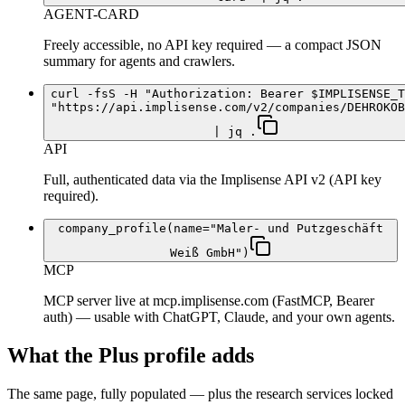
AGENT-CARD
Freely accessible, no API key required — a compact JSON
summary for agents and crawlers.
curl -fsS -H "Authorization: Bearer $IMPLISENSE_T
"https://api.implisense.com/v2/companies/DEHROKOB
| jq .
API
Full, authenticated data via the Implisense API v2 (API key
required).
company_profile(name="Maler- und Putzgeschäft
Weiß GmbH")
MCP
MCP server live at mcp.implisense.com (FastMCP, Bearer
auth) — usable with ChatGPT, Claude, and your own agents.
What the Plus profile adds
The same page, fully populated — plus the research services locked