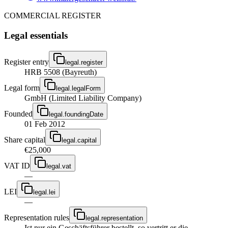
COMMERCIAL REGISTER
Legal essentials
Register entry
legal.register
HRB 5508 (Bayreuth)
Legal form
legal.legalForm
GmbH (Limited Liability Company)
Founded
legal.foundingDate
01 Feb 2012
Share capital
legal.capital
€25,000
VAT ID
legal.vat
—
LEI
legal.lei
—
Representation rules
legal.representation
Ist nur ein Geschäftsführer bestellt, so vertritt er die