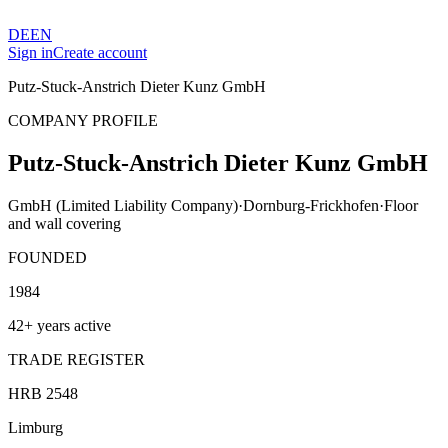
DE
EN
Sign in
Create account
Putz-Stuck-Anstrich Dieter Kunz GmbH
COMPANY PROFILE
Putz-Stuck-Anstrich Dieter Kunz GmbH
GmbH (Limited Liability Company)
·
Dornburg-Frickhofen
·
Floor
and wall covering
FOUNDED
1984
42+ years active
TRADE REGISTER
HRB 2548
Limburg