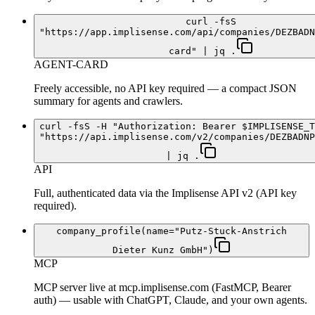
curl -fsS
"https://app.implisense.com/api/companies/DEZBADN
card" | jq .
AGENT-CARD
Freely accessible, no API key required — a compact JSON
summary for agents and crawlers.
curl -fsS -H "Authorization: Bearer $IMPLISENSE_T
"https://api.implisense.com/v2/companies/DEZBADNP
| jq .
API
Full, authenticated data via the Implisense API v2 (API key
required).
company_profile(name="Putz-Stuck-Anstrich
Dieter Kunz GmbH")
MCP
MCP server live at mcp.implisense.com (FastMCP, Bearer
auth) — usable with ChatGPT, Claude, and your own agents.