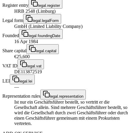
Register entry
legal.register
HRB 2548 (Limburg)
Legal form
legal.legalForm
GmbH (Limited Liability Company)
Founded
legal.foundingDate
16 Apr 1984
Share capital
legal.capital
€25,600
VAT ID
legal.vat
DE113872519
LEI
legal.lei
—
Representation rules
legal.representation
Ist nur ein Geschäftsführer bestellt, so vertritt er die
Gesellschaft allein. Sind mehrere Geschäftsführer bestellt, so
wird die Gesellschaft durch zwei Geschäftsführer oder durch
einen Geschäftsführer gemeinsam mit einem Prokuristen
vertreten.