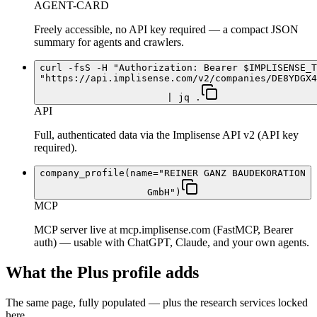
AGENT-CARD
Freely accessible, no API key required — a compact JSON
summary for agents and crawlers.
curl -fsS -H "Authorization: Bearer $IMPLISENSE_T
"https://api.implisense.com/v2/companies/DE8YDGX4
| jq .
API
Full, authenticated data via the Implisense API v2 (API key
required).
company_profile(name="REINER GANZ BAUDEKORATION
GmbH")
MCP
MCP server live at mcp.implisense.com (FastMCP, Bearer
auth) — usable with ChatGPT, Claude, and your own agents.
What the Plus profile adds
The same page, fully populated — plus the research services locked
here.