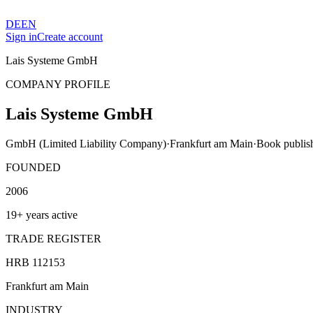
DE
EN
Sign in
Create account
Lais Systeme GmbH
COMPANY PROFILE
Lais Systeme GmbH
GmbH (Limited Liability Company)
·
Frankfurt am Main
·
Book publis
FOUNDED
2006
19+ years active
TRADE REGISTER
HRB 112153
Frankfurt am Main
INDUSTRY