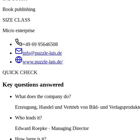
Book publishing
SIZE CLASS
Micro enterprise
+49 69 95646508
info@puzzle-lais.de
www.puzzle-lais.de/
QUICK CHECK
Key questions answered
What does the company do?
Erzeugung, Handel und Vertrieb von Bild- und Verlagsprodukt
Who leads it?
Edward Roepke · Managing Director
How large is it?