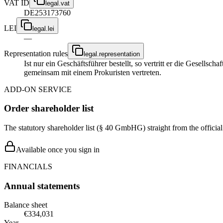
VAT ID
legal.vat
DE253173760
LEI
legal.lei
—
Representation rules
legal.representation
Ist nur ein Geschäftsführer bestellt, so vertritt er die Gesellsc
gemeinsam mit einem Prokuristen vertreten.
ADD-ON SERVICE
Order shareholder list
The statutory shareholder list (§ 40 GmbHG) straight from the officia
Available once you sign in
FINANCIALS
Annual statements
Balance sheet
€334,031
Year