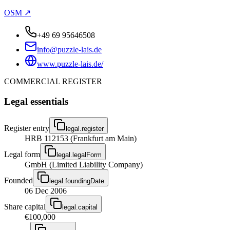
OSM ↗
+49 69 95646508
info@puzzle-lais.de
www.puzzle-lais.de/
COMMERCIAL REGISTER
Legal essentials
Register entry
legal.register
HRB 112153 (Frankfurt am Main)
Legal form
legal.legalForm
GmbH (Limited Liability Company)
Founded
legal.foundingDate
06 Dec 2006
Share capital
legal.capital
€100,000