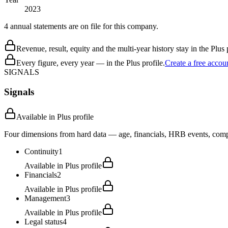
2023
4 annual statements are on file for this company.
Revenue, result, equity and the multi-year history stay in the Plus p
Every figure, every year — in the Plus profile.
Create a free accou
SIGNALS
Signals
Available in Plus profile
Four dimensions from hard data — age, financials, HRB events, compli
Continuity
1
Available in Plus profile
Financials
2
Available in Plus profile
Management
3
Available in Plus profile
Legal status
4