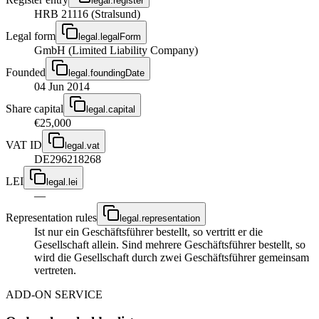
legal.register
HRB 21116 (Stralsund)
Legal form
legal.legalForm
GmbH (Limited Liability Company)
Founded
legal.foundingDate
04 Jun 2014
Share capital
legal.capital
€25,000
VAT ID
legal.vat
DE296218268
LEI
legal.lei
—
Representation rules
legal.representation
Ist nur ein Geschäftsführer bestellt, so vertritt er die
Gesellschaft allein. Sind mehrere Geschäftsführer bestellt, so
wird die Gesellschaft durch zwei Geschäftsführer gemeinsam
vertreten.
ADD-ON SERVICE