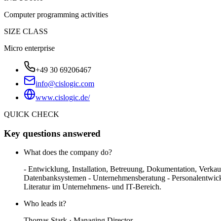
Computer programming activities
SIZE CLASS
Micro enterprise
+49 30 69206467
info@cislogic.com
www.cislogic.de/
QUICK CHECK
Key questions answered
What does the company do?
- Entwicklung, Installation, Betreuung, Dokumentation, Ver
Datenbanksystemen - Unternehmensberatung - Personalentwicklu
Literatur im Unternehmens- und IT-Bereich.
Who leads it?
Thomas Stark · Managing Director