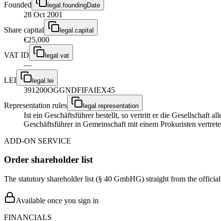
Founded
legal.foundingDate
28 Oct 2001
Share capital
legal.capital
€25,000
VAT ID
legal.vat
—
LEI
legal.lei
391200OGGNDFIFAIEX45
Representation rules
legal.representation
Ist ein Geschäftsführer bestellt, so vertritt er die Gesellschaft
Geschäftsführer in Gemeinschaft mit einem Prokuristen vertrete
ADD-ON SERVICE
Order shareholder list
The statutory shareholder list (§ 40 GmbHG) straight from the officia
Available once you sign in
FINANCIALS