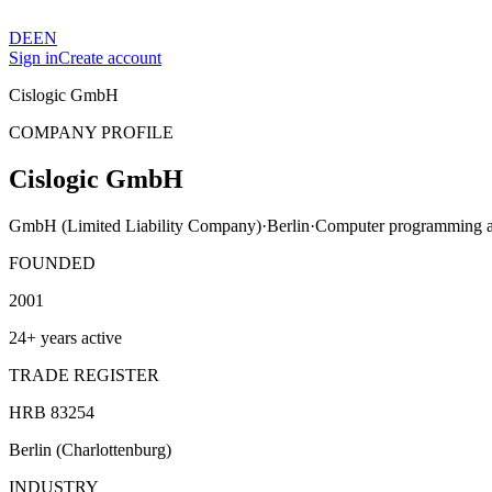
DE
EN
Sign in
Create account
Cislogic GmbH
COMPANY PROFILE
Cislogic GmbH
GmbH (Limited Liability Company)
·
Berlin
·
Computer programming ac
FOUNDED
2001
24+ years active
TRADE REGISTER
HRB 83254
Berlin (Charlottenburg)
INDUSTRY