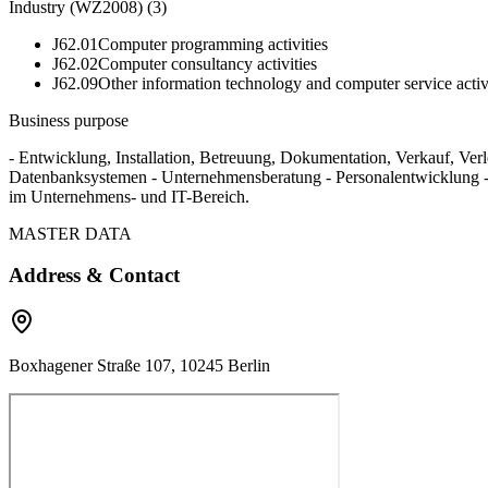
Industry (WZ2008)
(
3
)
J62.01
Computer programming activities
J62.02
Computer consultancy activities
J62.09
Other information technology and computer service activ
Business purpose
- Entwicklung, Installation, Betreuung, Dokumentation, Verkauf, 
Datenbanksystemen - Unternehmensberatung - Personalentwicklung - C
im Unternehmens- und IT-Bereich.
MASTER DATA
Address & Contact
Boxhagener Straße 107, 10245 Berlin