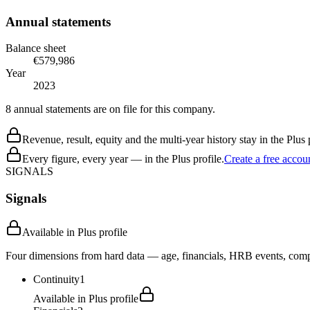
Annual statements
Balance sheet
€579,986
Year
2023
8 annual statements are on file for this company.
Revenue, result, equity and the multi-year history stay in the Plus p
Every figure, every year — in the Plus profile.
Create a free accou
SIGNALS
Signals
Available in Plus profile
Four dimensions from hard data — age, financials, HRB events, compli
Continuity
1
Available in Plus profile