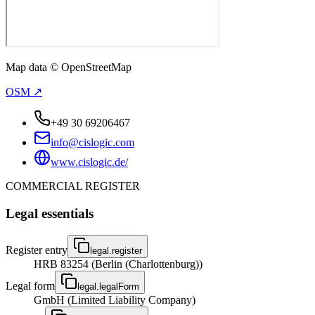
Map data © OpenStreetMap
OSM ↗
+49 30 69206467
info@cislogic.com
www.cislogic.de/
COMMERCIAL REGISTER
Legal essentials
Register entry
legal.register
HRB 83254 (Berlin (Charlottenburg))
Legal form
legal.legalForm
GmbH (Limited Liability Company)