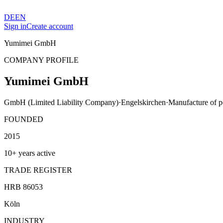
DE
EN
Sign in
Create account
Yumimei GmbH
COMPANY PROFILE
Yumimei GmbH
GmbH (Limited Liability Company)
·
Engelskirchen
·
Manufacture of pe
FOUNDED
2015
10+ years active
TRADE REGISTER
HRB 86053
Köln
INDUSTRY