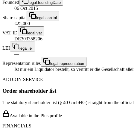
Founded
legal.foundingDate
06 Oct 2015
Share capital
legal.capital
€25,000
VAT ID
legal.vat
DE303358206
LEI
legal.lei
—
Representation rules
legal.representation
Ist nur ein Liquidator bestellt, so vertritt er die Gesellschaft 
ADD-ON SERVICE
Order shareholder list
The statutory shareholder list (§ 40 GmbHG) straight from the officia
Available in the Plus profile
FINANCIALS