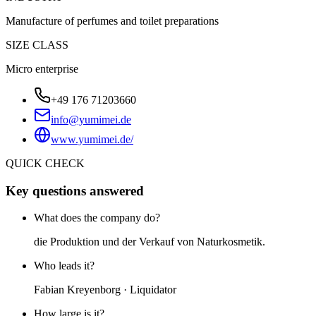
Manufacture of perfumes and toilet preparations
SIZE CLASS
Micro enterprise
+49 176 71203660
info@yumimei.de
www.yumimei.de/
QUICK CHECK
Key questions answered
What does the company do?
die Produktion und der Verkauf von Naturkosmetik.
Who leads it?
Fabian Kreyenborg · Liquidator
How large is it?