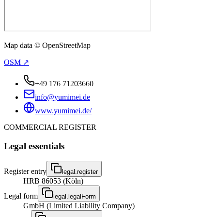
Map data © OpenStreetMap
OSM ↗
+49 176 71203660
info@yumimei.de
www.yumimei.de/
COMMERCIAL REGISTER
Legal essentials
Register entry
legal.register
HRB 86053 (Köln)
Legal form
legal.legalForm
GmbH (Limited Liability Company)