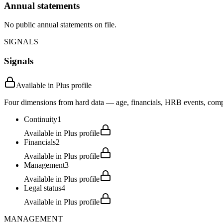
Annual statements
No public annual statements on file.
SIGNALS
Signals
Available in Plus profile
Four dimensions from hard data — age, financials, HRB events, compli
Continuity
1
Available in Plus profile
Financials
2
Available in Plus profile
Management
3
Available in Plus profile
Legal status
4
Available in Plus profile
MANAGEMENT