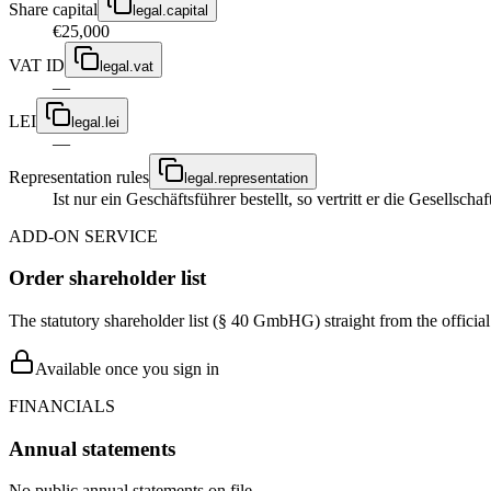
Share capital
legal.capital
€25,000
VAT ID
legal.vat
—
LEI
legal.lei
—
Representation rules
legal.representation
Ist nur ein Geschäftsführer bestellt, so vertritt er die Gesellsc
ADD-ON SERVICE
Order shareholder list
The statutory shareholder list (§ 40 GmbHG) straight from the officia
Available once you sign in
FINANCIALS
Annual statements
No public annual statements on file.