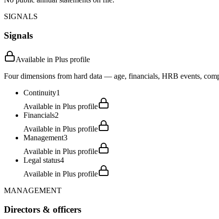
SIGNALS
Signals
Available in Plus profile
Four dimensions from hard data — age, financials, HRB events, compli
Continuity
1
Available in Plus profile
Financials
2
Available in Plus profile
Management
3
Available in Plus profile
Legal status
4
Available in Plus profile
MANAGEMENT
Directors & officers