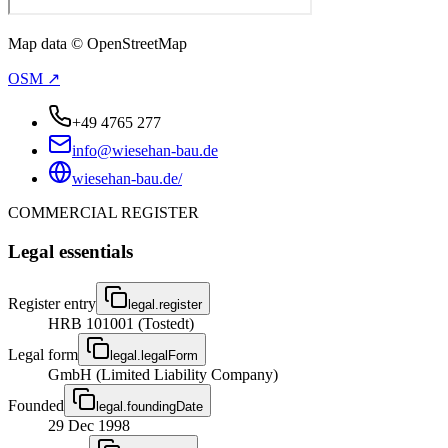
Map data © OpenStreetMap
OSM ↗
+49 4765 277
info@wiesehan-bau.de
wiesehan-bau.de/
COMMERCIAL REGISTER
Legal essentials
Register entry
legal.register
HRB 101001 (Tostedt)
Legal form
legal.legalForm
GmbH (Limited Liability Company)
Founded
legal.foundingDate
29 Dec 1998