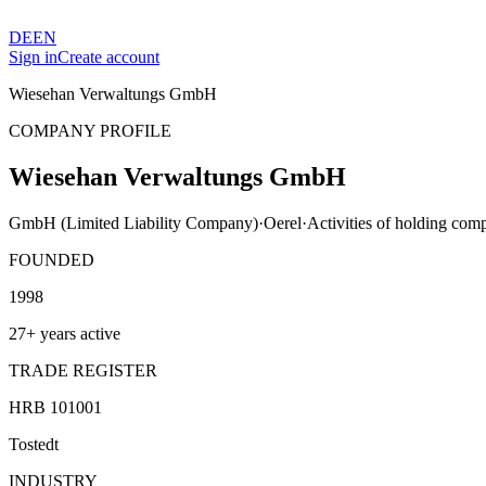
DE
EN
Sign in
Create account
Wiesehan Verwaltungs GmbH
COMPANY PROFILE
Wiesehan Verwaltungs GmbH
GmbH (Limited Liability Company)
·
Oerel
·
Activities of holding com
FOUNDED
1998
27+ years active
TRADE REGISTER
HRB 101001
Tostedt
INDUSTRY