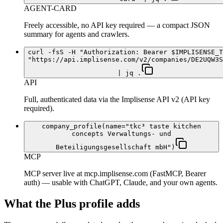
AGENT-CARD
Freely accessible, no API key required — a compact JSON
summary for agents and crawlers.
curl -fsS -H "Authorization: Bearer $IMPLISENSE_T
"https://api.implisense.com/v2/companies/DE2UQW3S
| jq .
API
Full, authenticated data via the Implisense API v2 (API key
required).
company_profile(name="tkc³ taste kitchen
concepts Verwaltungs- und
Beteiligungsgesellschaft mbH")
MCP
MCP server live at mcp.implisense.com (FastMCP, Bearer
auth) — usable with ChatGPT, Claude, and your own agents.
What the Plus profile adds