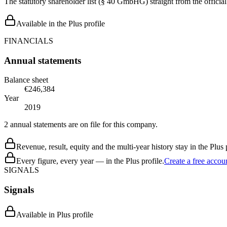
The statutory shareholder list (§ 40 GmbHG) straight from the officia
Available in the Plus profile
FINANCIALS
Annual statements
Balance sheet
€246,384
Year
2019
2 annual statements are on file for this company.
Revenue, result, equity and the multi-year history stay in the Plus p
Every figure, every year — in the Plus profile.
Create a free accou
SIGNALS
Signals
Available in Plus profile