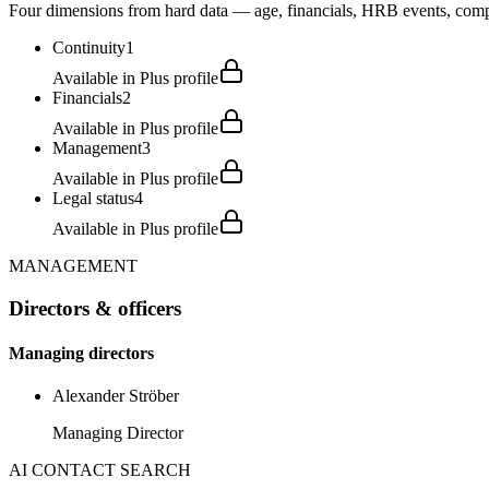
Four dimensions from hard data — age, financials, HRB events, compli
Continuity
1
Available in Plus profile
Financials
2
Available in Plus profile
Management
3
Available in Plus profile
Legal status
4
Available in Plus profile
MANAGEMENT
Directors & officers
Managing directors
Alexander Ströber
Managing Director
AI CONTACT SEARCH