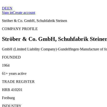
DE
EN
Sign in
Create account
Ströber & Co. GmbH, Schuhfabrik Steinen
COMPANY PROFILE
Ströber & Co. GmbH, Schuhfabrik Steine
GmbH (Limited Liability Company)
·
Gundelfingen
·
Manufacture of f
FOUNDED
1964
61+ years active
TRADE REGISTER
HRB 410201
Freiburg
INDUSTRY