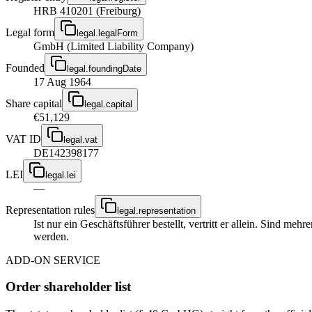
HRB 410201 (Freiburg)
Legal form
legal.legalForm
GmbH (Limited Liability Company)
Founded
legal.foundingDate
17 Aug 1964
Share capital
legal.capital
€51,129
VAT ID
legal.vat
DE142398177
LEI
legal.lei
—
Representation rules
legal.representation
Ist nur ein Geschäftsführer bestellt, vertritt er allein. Sind m
werden.
ADD-ON SERVICE
Order shareholder list