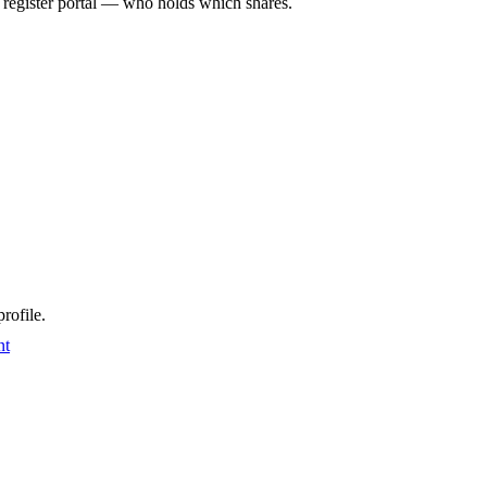
l register portal — who holds which shares.
rofile.
nt