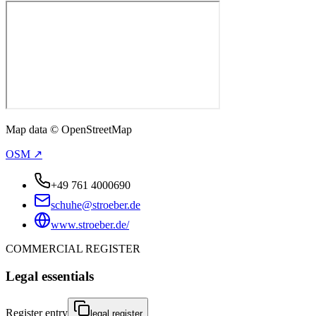
Map data © OpenStreetMap
OSM ↗
+49 761 4000690
schuhe@stroeber.de
www.stroeber.de/
COMMERCIAL REGISTER
Legal essentials
Register entry
legal.register