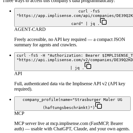
Three ways to access this company's data programmatically:
curl -fsS
"https://app.implisense.com/api/companies/DE39Q2K
card" | jq .
AGENT-CARD
Freely accessible, no API key required — a compact JSON
summary for agents and crawlers.
curl -fsS -H "Authorization: Bearer $IMPLISENSE_T
"https://api.implisense.com/v2/companies/DE39Q2KD
| jq .
API
Full, authenticated data via the Implisense API v2 (API key
required).
company_profile(name="Strasburger Maler UG
(haftungsbeschränkt)")
MCP
MCP server live at mcp.implisense.com (FastMCP, Bearer
auth) — usable with ChatGPT, Claude, and your own agents.