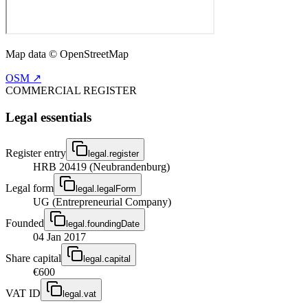
Map data © OpenStreetMap
OSM ↗
COMMERCIAL REGISTER
Legal essentials
Register entry
legal.register
HRB 20419 (Neubrandenburg)
Legal form
legal.legalForm
UG (Entrepreneurial Company)
Founded
legal.foundingDate
04 Jan 2017
Share capital
legal.capital
€600
VAT ID
legal.vat
—