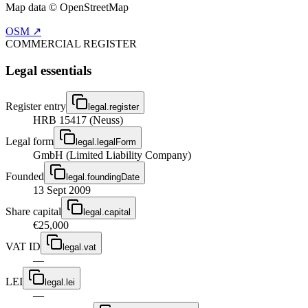
Map data © OpenStreetMap
OSM ↗
COMMERCIAL REGISTER
Legal essentials
Register entry
legal.register
HRB 15417 (Neuss)
Legal form
legal.legalForm
GmbH (Limited Liability Company)
Founded
legal.foundingDate
13 Sept 2009
Share capital
legal.capital
€25,000
VAT ID
legal.vat
—
LEI
legal.lei
—