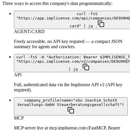
Three ways to access this company's data programmatically:
curl -fsS
"https://app.implisense.com/api/companies/DE9U9HQ
card" | jq .
AGENT-CARD
Freely accessible, no API key required — a compact JSON
summary for agents and crawlers.
curl -fsS -H "Authorization: Bearer $IMPLISENSE_T
"https://api.implisense.com/v2/companies/DE9U9HQY
| jq .
API
Full, authenticated data via the Implisense API v2 (API key
required).
company_profile(name="sbu Joachim Schoth
Verwaltungs-GmbH Steuerberatungsgesellschaft")
MCP
MCP server live at mcp.implisense.com (FastMCP, Bearer