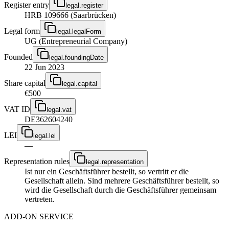
Register entry
legal.register
HRB 109666 (Saarbrücken)
Legal form
legal.legalForm
UG (Entrepreneurial Company)
Founded
legal.foundingDate
22 Jun 2023
Share capital
legal.capital
€500
VAT ID
legal.vat
DE362604240
LEI
legal.lei
—
Representation rules
legal.representation
Ist nur ein Geschäftsführer bestellt, so vertritt er die
Gesellschaft allein. Sind mehrere Geschäftsführer bestellt, so
wird die Gesellschaft durch die Geschäftsführer gemeinsam
vertreten.
ADD-ON SERVICE