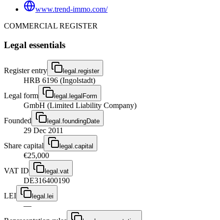
www.trend-immo.com/
COMMERCIAL REGISTER
Legal essentials
Register entry
legal.register
HRB 6196 (Ingolstadt)
Legal form
legal.legalForm
GmbH (Limited Liability Company)
Founded
legal.foundingDate
29 Dec 2011
Share capital
legal.capital
€25,000
VAT ID
legal.vat
DE316400190
LEI
legal.lei
—