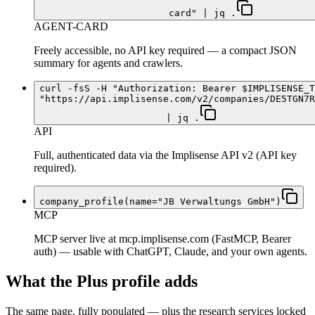
card" | jq .
AGENT-CARD
Freely accessible, no API key required — a compact JSON
summary for agents and crawlers.
curl -fsS -H "Authorization: Bearer $IMPLISENSE_T
"https://api.implisense.com/v2/companies/DE5TGN7R
| jq .
API
Full, authenticated data via the Implisense API v2 (API key
required).
company_profile(name="JB Verwaltungs GmbH")
MCP
MCP server live at mcp.implisense.com (FastMCP, Bearer
auth) — usable with ChatGPT, Claude, and your own agents.
What the Plus profile adds
The same page, fully populated — plus the research services locked