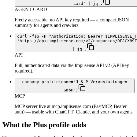
card" | jq .
AGENT-CARD
Freely accessible, no API key required — a compact JSON
summary for agents and crawlers.
curl -fsS -H "Authorization: Bearer $IMPLISENSE_T
"https://api.implisense.com/v2/companies/DEJCX89F
| jq .
API
Full, authenticated data via the Implisense API v2 (API key
required).
company_profile(name="J & P Veranstaltungen
GmbH")
MCP
MCP server live at mcp.implisense.com (FastMCP, Bearer
auth) — usable with ChatGPT, Claude, and your own agents.
What the Plus profile adds