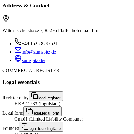
Address & Contact
Wittelsbacherstraße 7, 85276 Pfaffenhofen a.d. Ilm
+49 1525 8297521
info@zumspitz.de
zumspitz.de/
COMMERCIAL REGISTER
Legal essentials
Register entry
legal.register
HRB 11233 (Ingolstadt)
Legal form
legal.legalForm
GmbH (Limited Liability Company)
Founded
legal.foundingDate