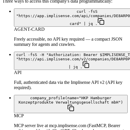
Three ways to access this company's data programmatically:
curl -fsS
"https://app.implisense.com/api/companies/DE8ARP0
card" | jq .
AGENT-CARD
Freely accessible, no API key required — a compact JSON
summary for agents and crawlers.
curl -fsS -H "Authorization: Bearer $IMPLISENSE_T
"https://api.implisense.com/v2/companies/DE8ARP0P
| jq .
API
Full, authenticated data via the Implisense API v2 (API key
required).
company_profile(name="HKP Hamburger
Konzeptprodukte Verwaltungsgesellschaft mbH")
MCP
MCP server live at mcp.implisense.com (FastMCP, Bearer