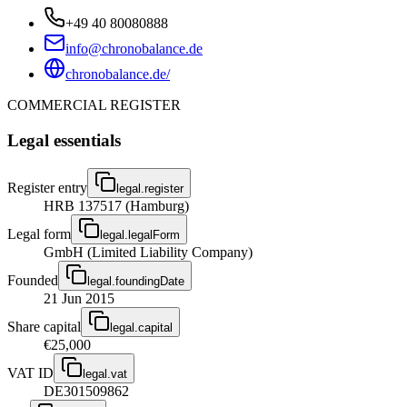
+49 40 80080888
info@chronobalance.de
chronobalance.de/
COMMERCIAL REGISTER
Legal essentials
Register entry
legal.register
HRB 137517 (Hamburg)
Legal form
legal.legalForm
GmbH (Limited Liability Company)
Founded
legal.foundingDate
21 Jun 2015
Share capital
legal.capital
€25,000
VAT ID
legal.vat
DE301509862