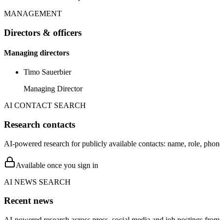
MANAGEMENT
Directors & officers
Managing directors
Timo Sauerbier
Managing Director
AI CONTACT SEARCH
Research contacts
AI-powered research for publicly available contacts: name, role, phon
Available once you sign in
AI NEWS SEARCH
Recent news
AI-powered research across press, social media and job postings from 