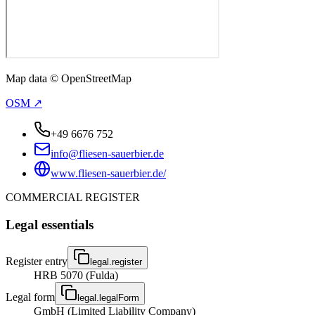
Map data © OpenStreetMap
OSM ↗
+49 6676 752
info@fliesen-sauerbier.de
www.fliesen-sauerbier.de/
COMMERCIAL REGISTER
Legal essentials
Register entry
legal.register
HRB 5070 (Fulda)
Legal form
legal.legalForm
GmbH (Limited Liability Company)