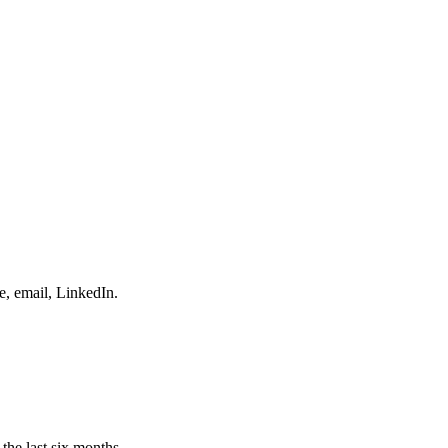
e, email, LinkedIn.
the last six months.