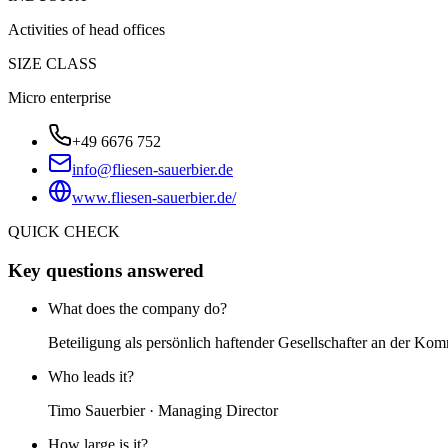
Activities of head offices
SIZE CLASS
Micro enterprise
+49 6676 752
info@fliesen-sauerbier.de
www.fliesen-sauerbier.de/
QUICK CHECK
Key questions answered
What does the company do?
Beteiligung als persönlich haftender Gesellschafter an der K
Who leads it?
Timo Sauerbier · Managing Director
How large is it?