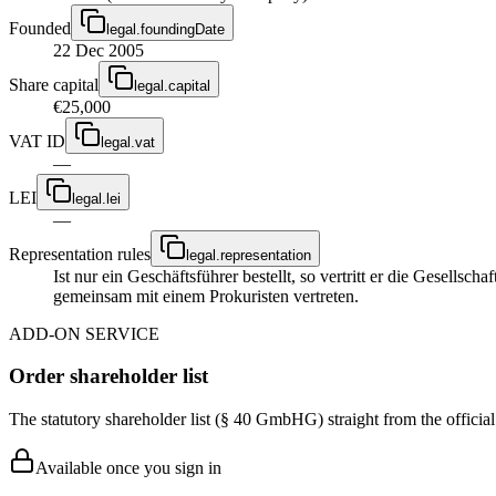
Founded
legal.foundingDate
22 Dec 2005
Share capital
legal.capital
€25,000
VAT ID
legal.vat
—
LEI
legal.lei
—
Representation rules
legal.representation
Ist nur ein Geschäftsführer bestellt, so vertritt er die Gesellsc
gemeinsam mit einem Prokuristen vertreten.
ADD-ON SERVICE
Order shareholder list
The statutory shareholder list (§ 40 GmbHG) straight from the officia
Available once you sign in