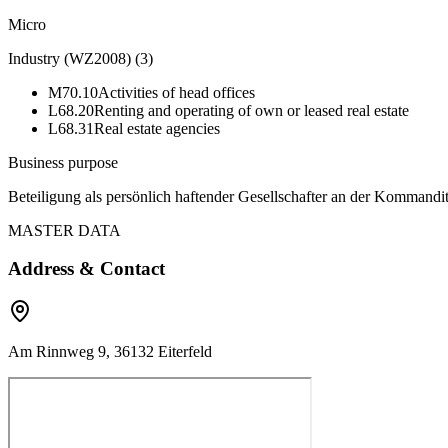
Micro
Industry (WZ2008)
(
3
)
M70.10
Activities of head offices
L68.20
Renting and operating of own or leased real estate
L68.31
Real estate agencies
Business purpose
Beteiligung als persönlich haftender Gesellschafter an der Kommand
MASTER DATA
Address & Contact
Am Rinnweg 9, 36132 Eiterfeld