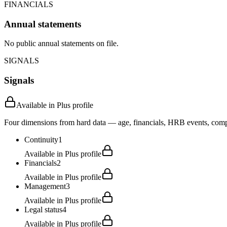
FINANCIALS
Annual statements
No public annual statements on file.
SIGNALS
Signals
Available in Plus profile
Four dimensions from hard data — age, financials, HRB events, compli
Continuity
1
Available in Plus profile
Financials
2
Available in Plus profile
Management
3
Available in Plus profile
Legal status
4
Available in Plus profile