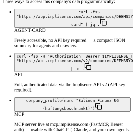
Three ways to access this company's data programmatically:
curl -fsS
"https://app.implisense.com/api/companies/DEEMS5Y
card" | jq .
AGENT-CARD
Freely accessible, no API key required — a compact JSON
summary for agents and crawlers.
curl -fsS -H "Authorization: Bearer $IMPLISENSE_T
"https://api.implisense.com/v2/companies/DEEMS5YO
| jq .
API
Full, authenticated data via the Implisense API v2 (API key
required).
company_profile(name="Salinen Finanz UG
(haftungsbeschränkt)")
MCP
MCP server live at mcp.implisense.com (FastMCP, Bearer
auth) — usable with ChatGPT, Claude, and your own agents.