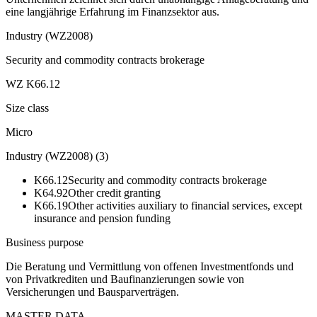
eine langjährige Erfahrung im Finanzsektor aus.
Industry (WZ2008)
Security and commodity contracts brokerage
WZ K66.12
Size class
Micro
Industry (WZ2008)
(
3
)
K66.12
Security and commodity contracts brokerage
K64.92
Other credit granting
K66.19
Other activities auxiliary to financial services, except
insurance and pension funding
Business purpose
Die Beratung und Vermittlung von offenen Investmentfonds und
von Privatkrediten und Baufinanzierungen sowie von
Versicherungen und Bausparverträgen.
MASTER DATA