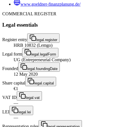
www.goeldner-finanzplanung.de/
COMMERCIAL REGISTER
Legal essentials
Register entry
legal.register
HRB 10832 (Lemgo)
Legal form
legal.legalForm
UG (Entrepreneurial Company)
Founded
legal.foundingDate
12 May 2020
Share capital
legal.capital
€1
VAT ID
legal.vat
—
LEI
legal.lei
—
Representation rules
legal.representation