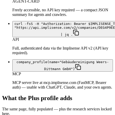
AGENT-CARD
Freely accessible, no API key required — a compact JSON
summary for agents and crawlers.
curl -fsS -H "Authorization: Bearer $IMPLISENSE_T
"https://api.implisense.com/v2/companies/DEG4P9EE
| jq .
API
Full, authenticated data via the Implisense API v2 (API key
required).
company_profile(name="Gebäudereinigung Weers-
Dittmann GmbH")
MCP
MCP server live at mcp.implisense.com (FastMCP, Bearer
auth) — usable with ChatGPT, Claude, and your own agents.
What the Plus profile adds
The same page, fully populated — plus the research services locked
here.