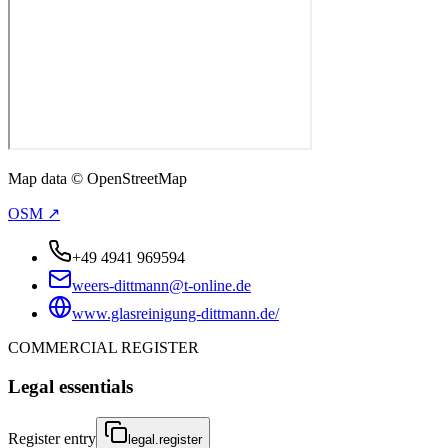
Map data © OpenStreetMap
OSM ↗
+49 4941 969594
weers-dittmann@t-online.de
www.glasreinigung-dittmann.de/
COMMERCIAL REGISTER
Legal essentials
Register entry
legal.register