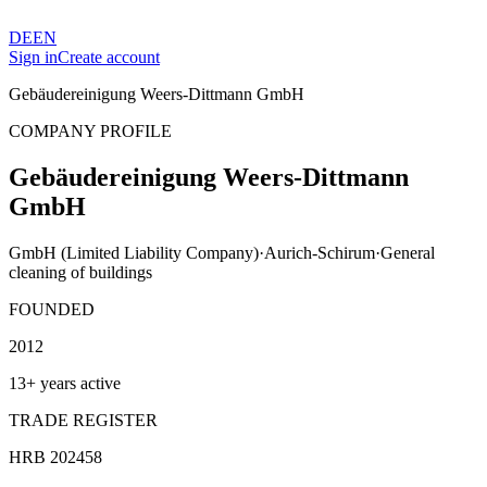
DE
EN
Sign in
Create account
Gebäudereinigung Weers-Dittmann GmbH
COMPANY PROFILE
Gebäudereinigung Weers-Dittmann
GmbH
GmbH (Limited Liability Company)
·
Aurich-Schirum
·
General
cleaning of buildings
FOUNDED
2012
13+ years active
TRADE REGISTER
HRB 202458