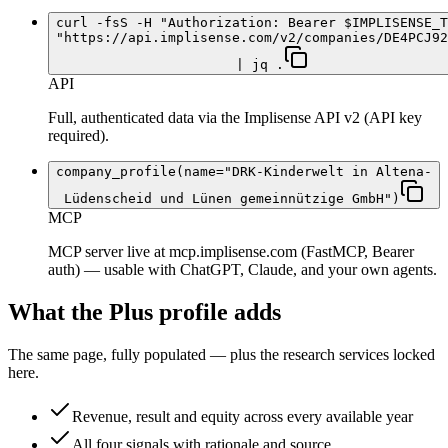
curl -fsS -H "Authorization: Bearer $IMPLISENSE_T
"https://api.implisense.com/v2/companies/DE4PCJ92
| jq .
API
Full, authenticated data via the Implisense API v2 (API key
required).
company_profile(name="DRK-Kinderwelt in Altena-
Lüdenscheid und Lünen gemeinnützige GmbH")
MCP
MCP server live at mcp.implisense.com (FastMCP, Bearer
auth) — usable with ChatGPT, Claude, and your own agents.
What the Plus profile adds
The same page, fully populated — plus the research services locked
here.
Revenue, result and equity across every available year
All four signals with rationale and source