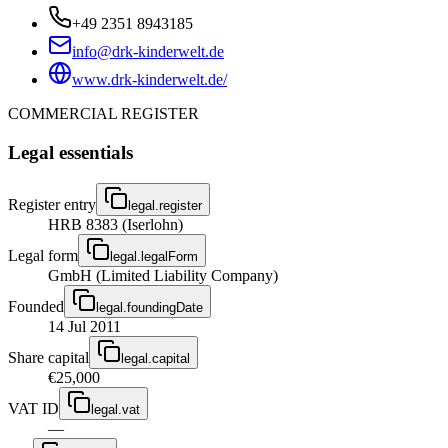
+49 2351 8943185
info@drk-kinderwelt.de
www.drk-kinderwelt.de/
COMMERCIAL REGISTER
Legal essentials
Register entry
legal.register
HRB 8383 (Iserlohn)
Legal form
legal.legalForm
GmbH (Limited Liability Company)
Founded
legal.foundingDate
14 Jul 2011
Share capital
legal.capital
€25,000
VAT ID
legal.vat
—