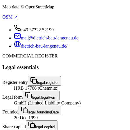
Map data © OpenStreetMap
OSM ↗
+49 37322 52190
mail@dietrich-bau-langenau.de
dietrich-bau-langenau.de/
COMMERCIAL REGISTER
Legal essentials
Register entry
legal.register
HRB 17706 (Chemnitz)
Legal form
legal.legalForm
GmbH (Limited Liability Company)
Founded
legal.foundingDate
20 Dec 1999
Share capital
legal.capital