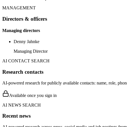
MANAGEMENT
Directors & officers
Managing directors
Denny Jahnke
Managing Director
AI CONTACT SEARCH
Research contacts
AI-powered research for publicly available contacts: name, role, phon
Available once you sign in
AI NEWS SEARCH
Recent news
AI-powered research across press, social media and job postings from 