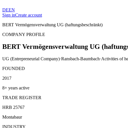
DE
EN
Sign in
Create account
BERT Vermögensverwaltung UG (haftungsbeschränkt)
COMPANY PROFILE
BERT Vermögensverwaltung UG (haftungs
UG (Entrepreneurial Company)
·
Ransbach-Baumbach
·
Activities of h
FOUNDED
2017
8+ years active
TRADE REGISTER
HRB 25767
Montabaur
INDUSTRY