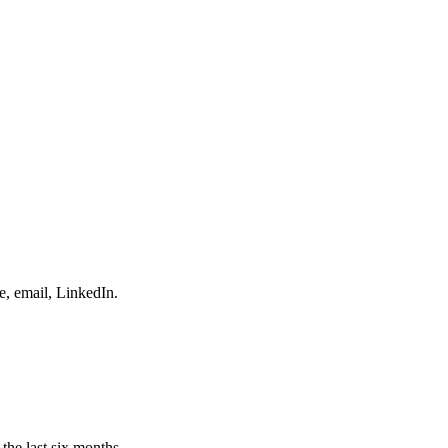
e, email, LinkedIn.
the last six months.