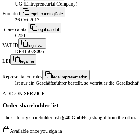
UG (Entrepreneurial Company)
Founded
legal.foundingDate
26 Oct 2017
Share capital
legal.capital
€200
VAT ID
legal.vat
DE315078095
LEI
legal.lei
—
Representation rules
legal.representation
Ist nur ein Geschäftsführer bestellt, so vertritt er die Gesellsc
ADD-ON SERVICE
Order shareholder list
The statutory shareholder list (§ 40 GmbHG) straight from the officia
Available once you sign in