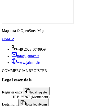
Map data © OpenStreetMap
OSM ↗
+49 2623 5079959
info@jahnke.it
www.jahnke.it/
COMMERCIAL REGISTER
Legal essentials
Register entry
legal.register
HRB 25767 (Montabaur)
Legal form
legal.legalForm