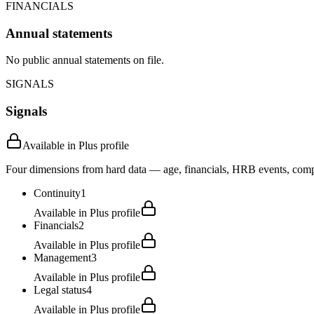
FINANCIALS
Annual statements
No public annual statements on file.
SIGNALS
Signals
Available in Plus profile
Four dimensions from hard data — age, financials, HRB events, compli
Continuity
1
Available in Plus profile
Financials
2
Available in Plus profile
Management
3
Available in Plus profile
Legal status
4
Available in Plus profile