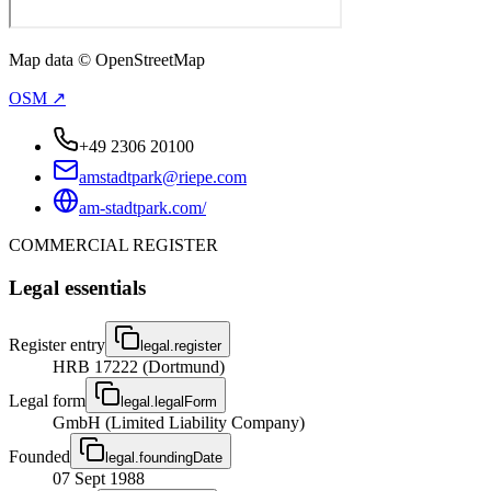
Map data © OpenStreetMap
OSM ↗
+49 2306 20100
amstadtpark@riepe.com
am-stadtpark.com/
COMMERCIAL REGISTER
Legal essentials
Register entry
legal.register
HRB 17222 (Dortmund)
Legal form
legal.legalForm
GmbH (Limited Liability Company)
Founded
legal.foundingDate
07 Sept 1988