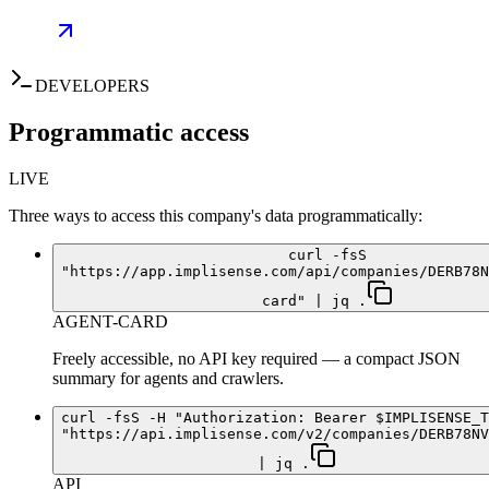
DEVELOPERS
Programmatic access
LIVE
Three ways to access this company's data programmatically:
curl -fsS
"https://app.implisense.com/api/companies/DERB78N
card" | jq .
AGENT-CARD
Freely accessible, no API key required — a compact JSON
summary for agents and crawlers.
curl -fsS -H "Authorization: Bearer $IMPLISENSE_T
"https://api.implisense.com/v2/companies/DERB78NV
| jq .
API