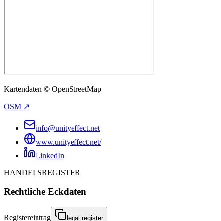
Kartendaten © OpenStreetMap
OSM ↗
info@unityeffect.net
www.unityeffect.net/
LinkedIn
HANDELSREGISTER
Rechtliche Eckdaten
Registereintrag
legal.register