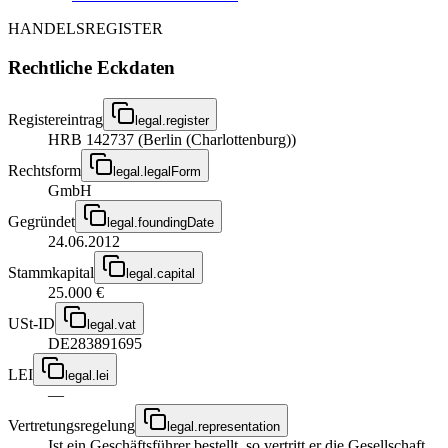
HANDELSREGISTER
Rechtliche Eckdaten
Registereintrag
legal.register
HRB 142737 (Berlin (Charlottenburg))
Rechtsform
legal.legalForm
GmbH
Gegründet
legal.foundingDate
24.06.2012
Stammkapital
legal.capital
25.000 €
USt-ID
legal.vat
DE283891695
LEI
legal.lei
—
Vertretungsregelung
legal.representation
Ist ein Geschäftsführer bestellt, so vertritt er die Gesellschaft