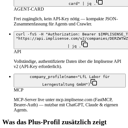
card" | jq .
AGENT-CARD
Frei zugänglich, kein API-Key nötig — kompakte JSON-
Zusammenfassung für Agents und Crawler.
curl -fsS -H "Authorization: Bearer $IMPLISENSE_T
"https://api.implisense.com/v2/companies/DERZWTWZ
| jq .
API
Vollständige, authentifizierte Daten über die Implisense API
v2 (API-Key erforderlich).
company_profile(name="LfL Labor für
Lerngestaltung GmbH")
MCP
MCP-Server live unter mcp.implisense.com (FastMCP,
Bearer-Auth) — nutzbar mit ChatGPT, Claude & eigenen
Agents.
Was das Plus-Profil zusätzlich zeigt