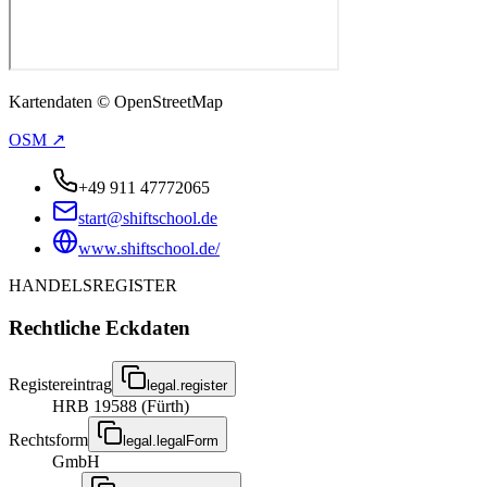
Kartendaten © OpenStreetMap
OSM ↗
+49 911 47772065
start@shiftschool.de
www.shiftschool.de/
HANDELSREGISTER
Rechtliche Eckdaten
Registereintrag
legal.register
HRB 19588 (Fürth)
Rechtsform
legal.legalForm
GmbH