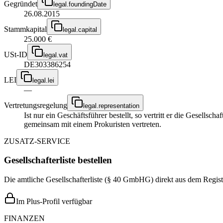
Gegründet
legal.foundingDate
26.08.2015
Stammkapital
legal.capital
25.000 €
USt-ID
legal.vat
DE303386254
LEI
legal.lei
—
Vertretungsregelung
legal.representation
Ist nur ein Geschäftsführer bestellt, so vertritt er die Gesellsc
gemeinsam mit einem Prokuristen vertreten.
ZUSATZ-SERVICE
Gesellschafterliste bestellen
Die amtliche Gesellschafterliste (§ 40 GmbHG) direkt aus dem Regist
Im Plus-Profil verfügbar
FINANZEN