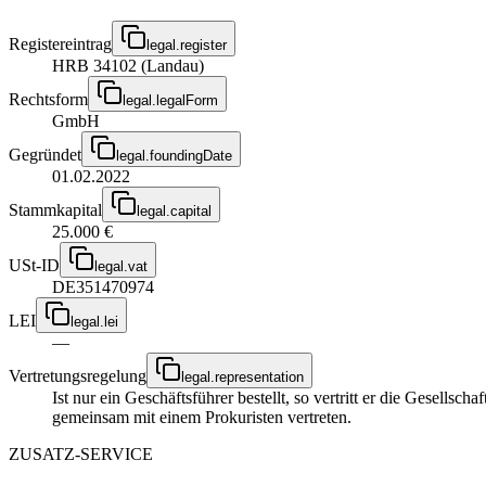
Registereintrag
legal.register
HRB 34102 (Landau)
Rechtsform
legal.legalForm
GmbH
Gegründet
legal.foundingDate
01.02.2022
Stammkapital
legal.capital
25.000 €
USt-ID
legal.vat
DE351470974
LEI
legal.lei
—
Vertretungsregelung
legal.representation
Ist nur ein Geschäftsführer bestellt, so vertritt er die Gesellsc
gemeinsam mit einem Prokuristen vertreten.
ZUSATZ-SERVICE