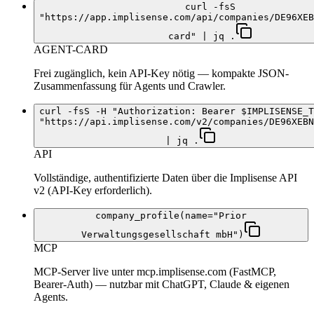
curl -fsS
"https://app.implisense.com/api/companies/DE96XEB
card" | jq .
AGENT-CARD
Frei zugänglich, kein API-Key nötig — kompakte JSON-
Zusammenfassung für Agents und Crawler.
curl -fsS -H "Authorization: Bearer $IMPLISENSE_T
"https://api.implisense.com/v2/companies/DE96XEBN
| jq .
API
Vollständige, authentifizierte Daten über die Implisense API
v2 (API-Key erforderlich).
company_profile(name="Prior
Verwaltungsgesellschaft mbH")
MCP
MCP-Server live unter mcp.implisense.com (FastMCP,
Bearer-Auth) — nutzbar mit ChatGPT, Claude & eigenen
Agents.