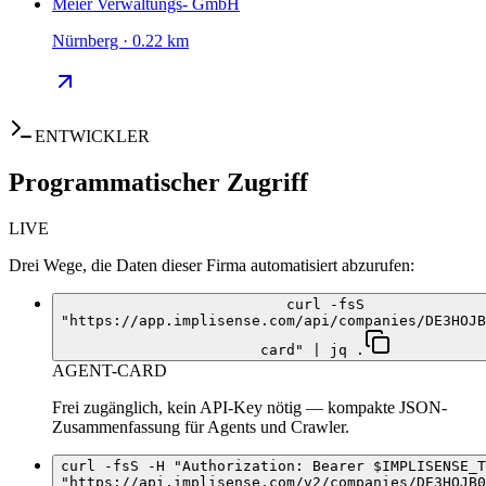
Meier Verwaltungs- GmbH
Nürnberg · 0.22 km
ENTWICKLER
Programmatischer Zugriff
LIVE
Drei Wege, die Daten dieser Firma automatisiert abzurufen:
curl -fsS
"https://app.implisense.com/api/companies/DE3HOJB
card" | jq .
AGENT-CARD
Frei zugänglich, kein API-Key nötig — kompakte JSON-
Zusammenfassung für Agents und Crawler.
curl -fsS -H "Authorization: Bearer $IMPLISENSE_T
"https://api.implisense.com/v2/companies/DE3HOJB0