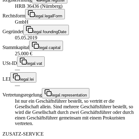
legal.register
HRB 36436 (Nürnberg)
Rechtsform
legal.legalForm
GmbH
Gegründet
legal.foundingDate
05.05.2019
Stammkapital
legal.capital
25.000 €
USt-ID
legal.vat
—
LEI
legal.lei
—
Vertretungsregelung
legal.representation
Ist nur ein Geschäftsführer bestellt, so vertritt er die
Gesellschaft allein. Sind mehrere Geschäftsführer bestellt, so
wird die Gesellschaft durch zwei Geschäftsführer oder durch
einen Geschäftsführer gemeinsam mit einem Prokuristen
vertreten.
ZUSATZ-SERVICE