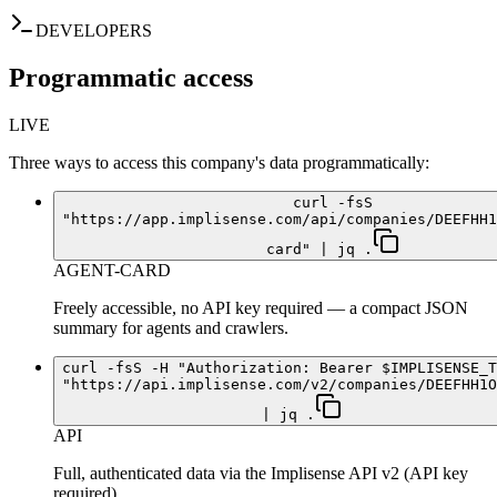
DEVELOPERS
Programmatic access
LIVE
Three ways to access this company's data programmatically:
curl -fsS
"https://app.implisense.com/api/companies/DEEFHH1
card" | jq .
AGENT-CARD
Freely accessible, no API key required — a compact JSON
summary for agents and crawlers.
curl -fsS -H "Authorization: Bearer $IMPLISENSE_T
"https://api.implisense.com/v2/companies/DEEFHH1O
| jq .
API
Full, authenticated data via the Implisense API v2 (API key
required).