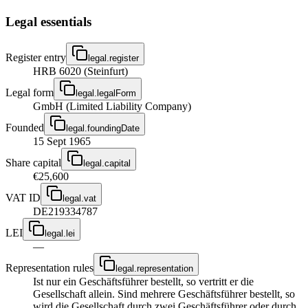
Legal essentials
Register entry
legal.register
HRB 6020 (Steinfurt)
Legal form
legal.legalForm
GmbH (Limited Liability Company)
Founded
legal.foundingDate
15 Sept 1965
Share capital
legal.capital
€25,600
VAT ID
legal.vat
DE219334787
LEI
legal.lei
—
Representation rules
legal.representation
Ist nur ein Geschäftsführer bestellt, so vertritt er die
Gesellschaft allein. Sind mehrere Geschäftsführer bestellt, so
wird die Gesellschaft durch zwei Geschäftsführer oder durch