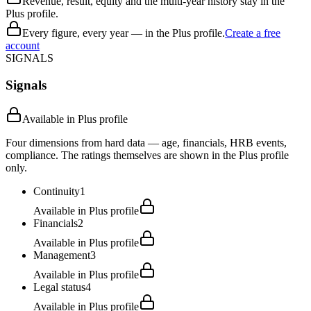
Revenue, result, equity and the multi-year history stay in the
Plus profile.
Every figure, every year — in the Plus profile.
Create a free
account
SIGNALS
Signals
Available in Plus profile
Four dimensions from hard data — age, financials, HRB events,
compliance. The ratings themselves are shown in the Plus profile
only.
Continuity
1
Available in Plus profile
Financials
2
Available in Plus profile
Management
3
Available in Plus profile
Legal status
4
Available in Plus profile