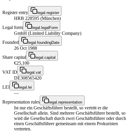
Register entry
legal.register
HRB 228595 (München)
Legal form
legal.legalForm
GmbH (Limited Liability Company)
Founded
legal.foundingDate
26 Oct 1988
Share capital
legal.capital
€25,100
VAT ID
legal.vat
DE308565420
LEI
legal.lei
—
Representation rules
legal.representation
Ist nur ein Geschäftsführer bestellt, so vertritt er die
Gesellschaft allein. Sind mehrere Geschäftsführer bestellt, so
wird die Gesellschaft durch zwei Geschäftsführer oder durch
einen Geschäftsführer gemeinsam mit einem Prokuristen
vertreten.