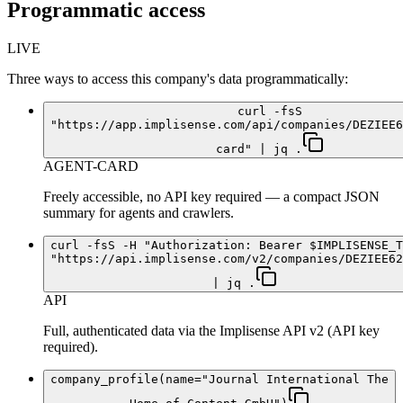
Programmatic access
LIVE
Three ways to access this company's data programmatically:
curl -fsS
"https://app.implisense.com/api/companies/DEZIEE6
card" | jq .
AGENT-CARD
Freely accessible, no API key required — a compact JSON
summary for agents and crawlers.
curl -fsS -H "Authorization: Bearer $IMPLISENSE_T
"https://api.implisense.com/v2/companies/DEZIEE62
| jq .
API
Full, authenticated data via the Implisense API v2 (API key
required).
company_profile(name="Journal International The