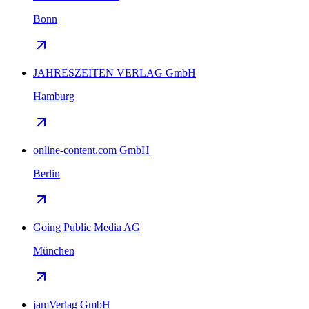
Bonn
JAHRESZEITEN VERLAG GmbH
Hamburg
online-content.com GmbH
Berlin
Going Public Media AG
München
jamVerlag GmbH