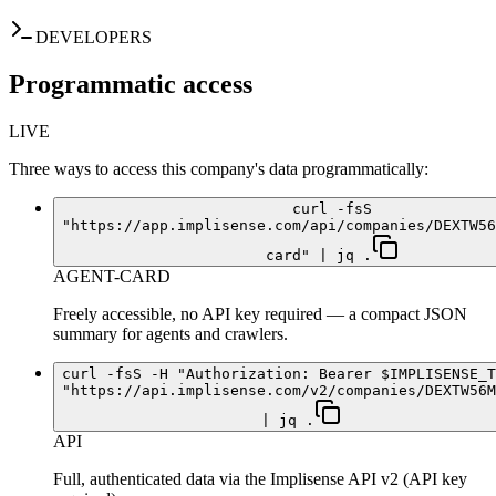
DEVELOPERS
Programmatic access
LIVE
Three ways to access this company's data programmatically:
curl -fsS
"https://app.implisense.com/api/companies/DEXTW56
card" | jq .
AGENT-CARD
Freely accessible, no API key required — a compact JSON
summary for agents and crawlers.
curl -fsS -H "Authorization: Bearer $IMPLISENSE_T
"https://api.implisense.com/v2/companies/DEXTW56M
| jq .
API
Full, authenticated data via the Implisense API v2 (API key