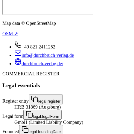
Map data © OpenStreetMap
OSM ↗
+49 821 2411252
info@durchbruch-verlag.de
durchbruch-verlag.de/
COMMERCIAL REGISTER
Legal essentials
Register entry
legal.register
HRB 31869 (Augsburg)
Legal form
legal.legalForm
GmbH (Limited Liability Company)
Founded
legal.foundingDate