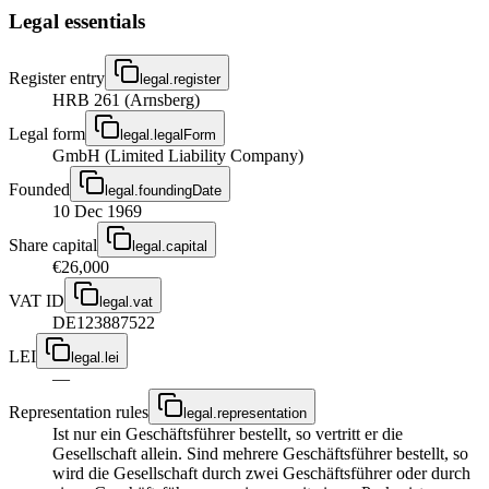
Legal essentials
Register entry
legal.register
HRB 261 (Arnsberg)
Legal form
legal.legalForm
GmbH (Limited Liability Company)
Founded
legal.foundingDate
10 Dec 1969
Share capital
legal.capital
€26,000
VAT ID
legal.vat
DE123887522
LEI
legal.lei
—
Representation rules
legal.representation
Ist nur ein Geschäftsführer bestellt, so vertritt er die
Gesellschaft allein. Sind mehrere Geschäftsführer bestellt, so
wird die Gesellschaft durch zwei Geschäftsführer oder durch