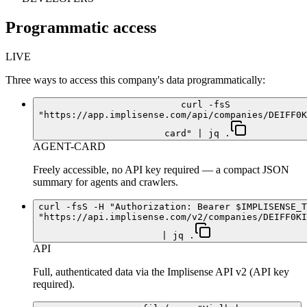
Programmatic access
LIVE
Three ways to access this company's data programmatically:
curl -fsS
"https://app.implisense.com/api/companies/DEIFF0K
card" | jq .
AGENT-CARD
Freely accessible, no API key required — a compact JSON
summary for agents and crawlers.
curl -fsS -H "Authorization: Bearer $IMPLISENSE_T
"https://api.implisense.com/v2/companies/DEIFF0KI
| jq .
API
Full, authenticated data via the Implisense API v2 (API key
required).